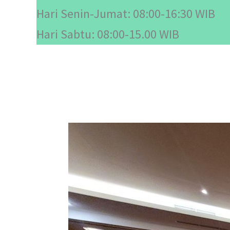
Hari Senin-Jumat: 08:00-16:30 WIB
Hari Sabtu: 08:00-15.00 WIB
Jasa
Event
Production
Yogyakarta
Profesional
untuk
Berbagai