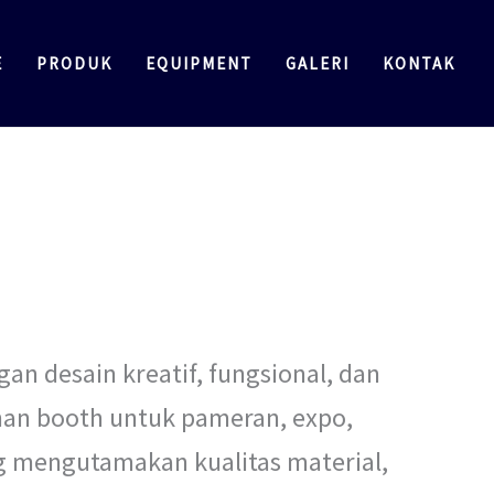
E
PRODUK
EQUIPMENT
GALERI
KONTAK
 desain kreatif, fungsional, dan
an booth untuk pameran, expo,
g mengutamakan kualitas material,