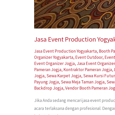
Jasa Event Production Yogyak
Jasa Event Production Yogyakarta
,
Booth P
Organizer Yogyakarta
,
Event Outdoor
,
Event
Event Organizer Jogja
,
Jasa Event Organize
Pameran Jogja
,
Kontraktor Pameran Jogja
,
Jogja
,
Sewa Karpet Jogja
,
Sewa Kursi Futur
Payung Jogja
,
Sewa Meja Taman Jogja
,
Sewa
Backdrop Jogja
,
Vendor Booth Pameran Jog
Jika Anda sedang mencari jasa event produ
acara terlaksana dengan profesional. Denga