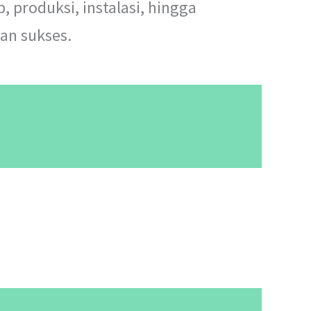
 produksi, instalasi, hingga
an sukses.