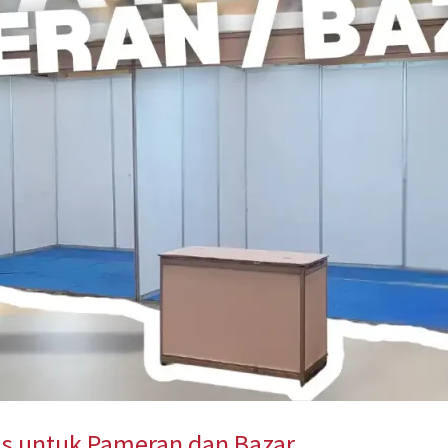
ktis untuk Pameran dan Bazar