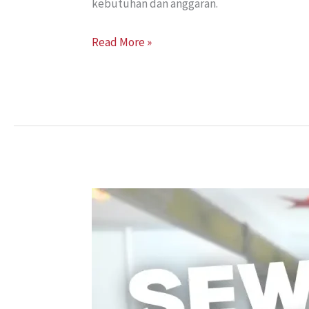
kebutuhan dan anggaran.
Read More »
Sewa
Partisi
R8
:
Solusi
Praktis