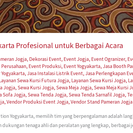
arta Profesional untuk Berbagai Acara
ameran Jogja
,
Dekorasi Event
,
Event Jogja
,
Event Ogranizer
,
Ev
 Perusahaan
,
Event Produksi
,
Event Yogyakarta
,
Jasa Booth P
r Yogyakarta
,
Jasa Instalasi Listrik Event
,
Jasa Perlengkapan Ev
Layanan Sewa Kursi Futura Jogja
,
Layanan Sewa Kursi Jogja
,
La
a Jogja
,
Sewa Kursi Jogja
,
Sewa Meja Jogja
,
Sewa Meja Kursi J
 Sofa Jogja
,
Sewa Tenda Jogja
,
Sewa Tenda Sarnafil Jogja
,
Te
ja
,
Vendor Produksi Event Jogja
,
Vendor Stand Pameran Jogja
ction Yogyakarta, memilih tim yang berpengalaman adalah lan
n dukungan tenaga ahli dan peralatan yang lengkap, berbagai j