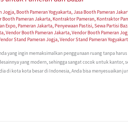
n Jogja
,
Booth Pameran Yogyakarta
,
Jasa Booth Pameran Jakar
r Booth Pameran Jakarta
,
Kontraktor Pameran
,
Kontraktor Pa
an Expo
,
Pameran Jakarta
,
Penyewaan Pastisi
,
Sewa Partisi Baz
ta
,
Vendor Booth Pameran Jakarta
,
Vendor Booth Pameran Jog
Vendor Stand Pameran Jogja
,
Vendor Stand Pameran Yogyakar
i Anda yang ingin memaksimalkan penggunaan ruang tanpa haru
n desainnya yang modern, sehingga sangat cocok untuk kantor,
ia di kota kota besar di Indonesia, Anda bisa menyesuaikan j