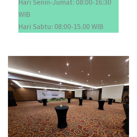
Hari Senin-Jumat: 08:00-16:30
WIB
Hari Sabtu: 08:00-15.00 WIB
Jasa
Event
Production
Yogyakarta
Profesional
untuk
Berbagai
Acara