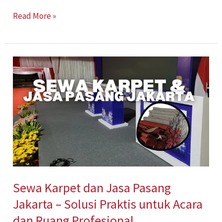
Read More »
Sewa
Karpet
dan
Jasa
Pasang
Jakarta
–
Solusi
Sewa Karpet dan Jasa Pasang
Praktis
Jakarta – Solusi Praktis untuk Acara
untuk
Acara
dan Ruang Profesional