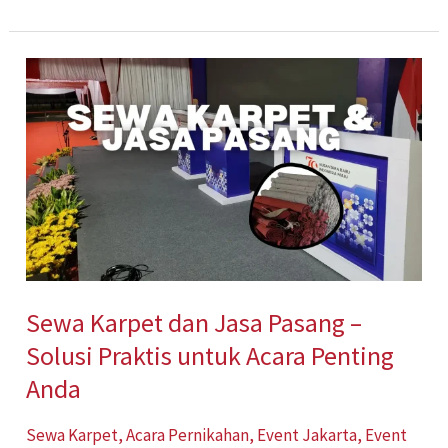
Sewa
Karpet
dan
Jasa
Pasang
–
Solusi
Praktis
Sewa Karpet dan Jasa Pasang –
untuk
Solusi Praktis untuk Acara Penting
Acara
Penting
Anda
Anda
Sewa Karpet
,
Acara Pernikahan
,
Event Jakarta
,
Event