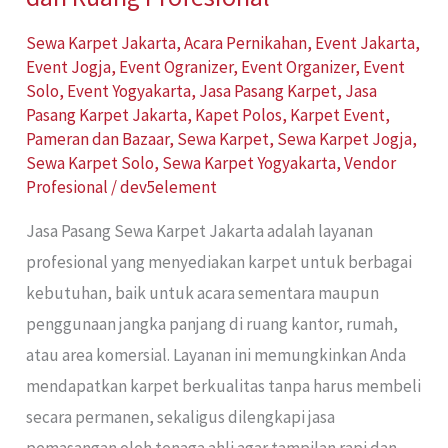
dan
Sewa Karpet Jakarta
,
Acara Pernikahan
,
Event Jakarta
,
Ruang
Event Jogja
,
Event Ogranizer
,
Event Organizer
,
Event
Profesional
Solo
,
Event Yogyakarta
,
Jasa Pasang Karpet
,
Jasa
Pasang Karpet Jakarta
,
Kapet Polos
,
Karpet Event
,
Pameran dan Bazaar
,
Sewa Karpet
,
Sewa Karpet Jogja
,
Sewa Karpet Solo
,
Sewa Karpet Yogyakarta
,
Vendor
Profesional
/
dev5element
Jasa Pasang Sewa Karpet Jakarta adalah layanan
profesional yang menyediakan karpet untuk berbagai
kebutuhan, baik untuk acara sementara maupun
penggunaan jangka panjang di ruang kantor, rumah,
atau area komersial. Layanan ini memungkinkan Anda
mendapatkan karpet berkualitas tanpa harus membeli
secara permanen, sekaligus dilengkapi jasa