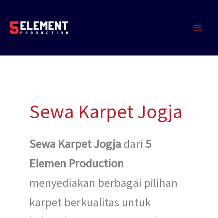
Lewati
MAIN
ke
MEN
konten
Sewa Karpet Jogja
Sewa Karpet Jogja
dari
5
Elemen Production
menyediakan berbagai pilihan
karpet berkualitas untuk