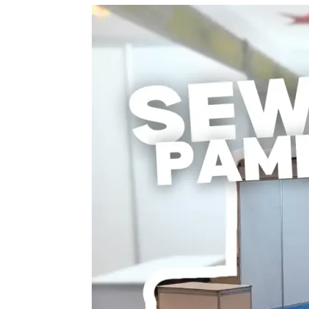
Sewa
Partisi
R8
:
Solusi
Praktis
untuk
Pameran
dan
Bazar