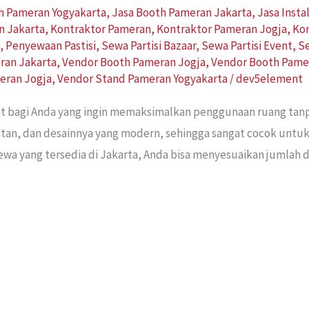
h Pameran Yogyakarta
,
Jasa Booth Pameran Jakarta
,
Jasa Insta
n Jakarta
,
Kontraktor Pameran
,
Kontraktor Pameran Jogja
,
Kon
a
,
Penyewaan Pastisi
,
Sewa Partisi Bazaar
,
Sewa Partisi Event
,
Se
ran Jakarta
,
Vendor Booth Pameran Jogja
,
Vendor Booth Pame
eran Jogja
,
Vendor Stand Pameran Yogyakarta
/
dev5element
epat bagi Anda yang ingin memaksimalkan penggunaan ruang t
ekuatan, dan desainnya yang modern, sehingga sangat cocok untu
a yang tersedia di Jakarta, Anda bisa menyesuaikan jumlah da