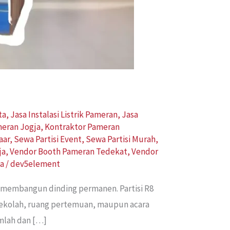
ta
,
Jasa Instalasi Listrik Pameran
,
Jasa
meran Jogja
,
Kontraktor Pameran
aar
,
Sewa Partisi Event
,
Sewa Partisi Murah
,
ja
,
Vendor Booth Pameran Tedekat
,
Vendor
ta
/
dev5element
s membangun dinding permanen. Partisi R8
 sekolah, ruang pertemuan, maupun acara
umlah dan […]