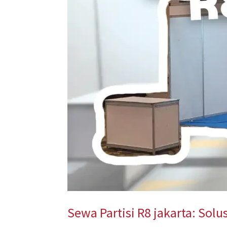
Pameran
dan
Bazar
Sewa Partisi R8 jakarta: Sol