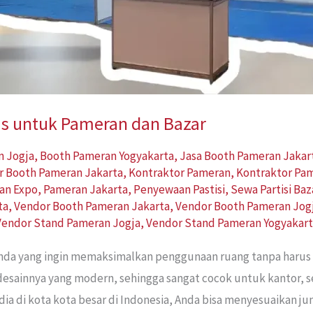
ktis untuk Pameran dan Bazar
n Jogja
,
Booth Pameran Yogyakarta
,
Jasa Booth Pameran Jakar
r Booth Pameran Jakarta
,
Kontraktor Pameran
,
Kontraktor Pa
an Expo
,
Pameran Jakarta
,
Penyewaan Pastisi
,
Sewa Partisi Baz
ta
,
Vendor Booth Pameran Jakarta
,
Vendor Booth Pameran Jog
Vendor Stand Pameran Jogja
,
Vendor Stand Pameran Yogyakar
i Anda yang ingin memaksimalkan penggunaan ruang tanpa haru
n desainnya yang modern, sehingga sangat cocok untuk kantor,
ia di kota kota besar di Indonesia, Anda bisa menyesuaikan j