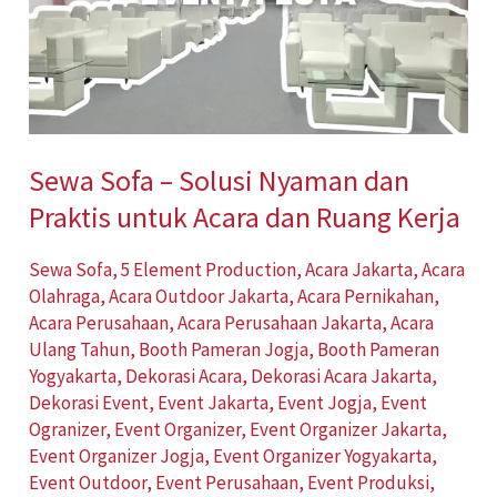
Solusi
Nyaman
dan
Praktis
untuk
Sewa Sofa – Solusi Nyaman dan
Acara
Praktis untuk Acara dan Ruang Kerja
dan
Ruang
Sewa Sofa
,
5 Element Production
,
Acara Jakarta
,
Acara
Kerja
Olahraga
,
Acara Outdoor Jakarta
,
Acara Pernikahan
,
Acara Perusahaan
,
Acara Perusahaan Jakarta
,
Acara
Ulang Tahun
,
Booth Pameran Jogja
,
Booth Pameran
Yogyakarta
,
Dekorasi Acara
,
Dekorasi Acara Jakarta
,
Dekorasi Event
,
Event Jakarta
,
Event Jogja
,
Event
Ogranizer
,
Event Organizer
,
Event Organizer Jakarta
,
Event Organizer Jogja
,
Event Organizer Yogyakarta
,
Event Outdoor
,
Event Perusahaan
,
Event Produksi
,