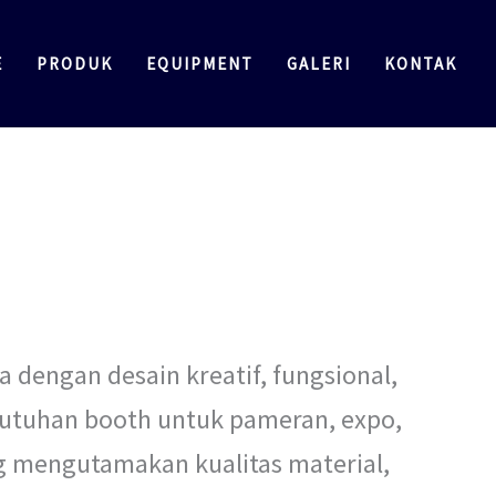
E
PRODUK
EQUIPMENT
GALERI
KONTAK
dengan desain kreatif, fungsional,
utuhan booth untuk pameran, expo,
g mengutamakan kualitas material,