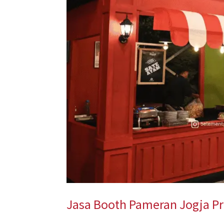
Event
Jasa Booth Pameran Jogja Pr