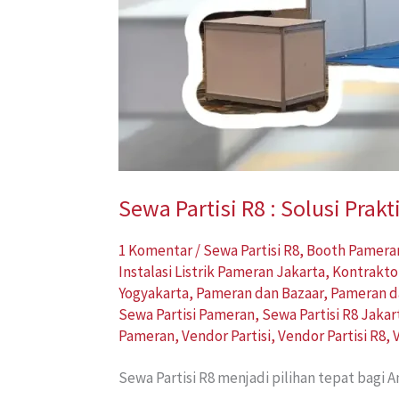
Sewa Partisi R8 : Solusi Pra
1 Komentar
/
Sewa Partisi R8
,
Booth Pamera
Instalasi Listrik Pameran Jakarta
,
Kontrakto
Yogyakarta
,
Pameran dan Bazaar
,
Pameran d
Sewa Partisi Pameran
,
Sewa Partisi R8 Jakar
Pameran
,
Vendor Partisi
,
Vendor Partisi R8
,
Sewa Partisi R8 menjadi pilihan tepat bag