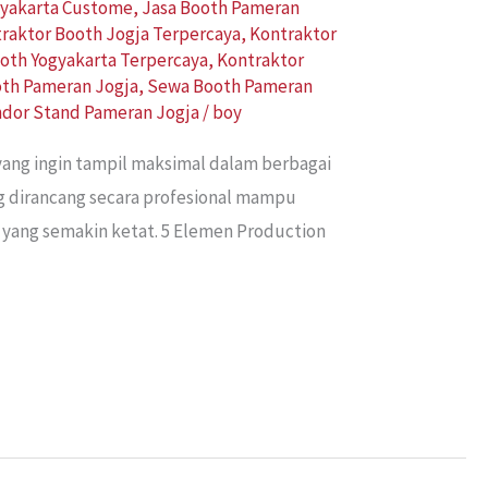
gyakarta Custome
,
Jasa Booth Pameran
raktor Booth Jogja Terpercaya
,
Kontraktor
oth Yogyakarta Terpercaya
,
Kontraktor
th Pameran Jogja
,
Sewa Booth Pameran
dor Stand Pameran Jogja
/
boy
 yang ingin tampil maksimal dalam berbagai
g dirancang secara profesional mampu
 yang semakin ketat. 5 Elemen Production