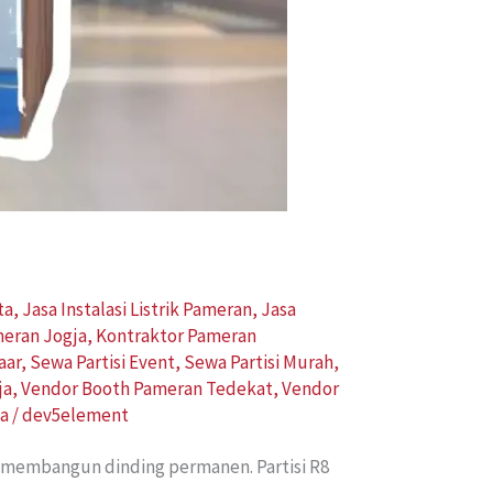
ta
,
Jasa Instalasi Listrik Pameran
,
Jasa
meran Jogja
,
Kontraktor Pameran
aar
,
Sewa Partisi Event
,
Sewa Partisi Murah
,
ja
,
Vendor Booth Pameran Tedekat
,
Vendor
ta
/
dev5element
s membangun dinding permanen. Partisi R8