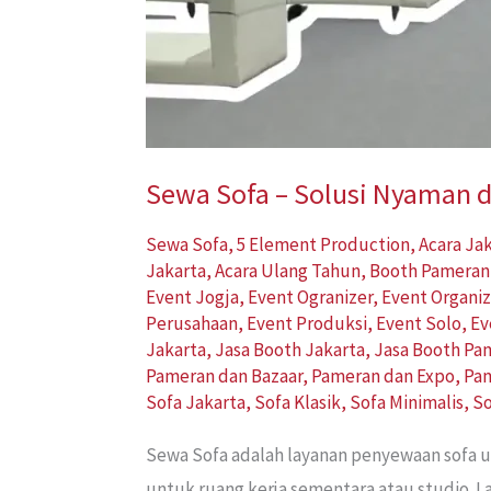
Sewa Sofa – Solusi Nyaman d
Sewa Sofa
,
5 Element Production
,
Acara Ja
Jakarta
,
Acara Ulang Tahun
,
Booth Pameran
Event Jogja
,
Event Ogranizer
,
Event Organiz
Perusahaan
,
Event Produksi
,
Event Solo
,
Ev
Jakarta
,
Jasa Booth Jakarta
,
Jasa Booth Pa
Pameran dan Bazaar
,
Pameran dan Expo
,
Pam
Sofa Jakarta
,
Sofa Klasik
,
Sofa Minimalis
,
S
Sewa Sofa adalah layanan penyewaan sofa un
untuk ruang kerja sementara atau studio. L