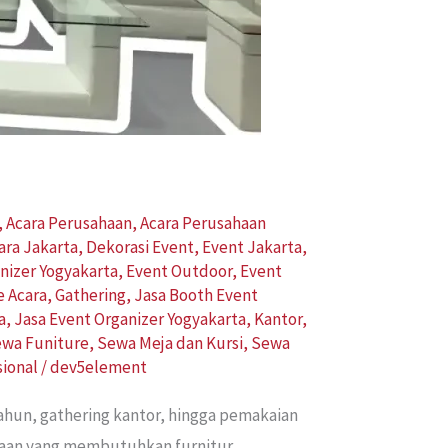
,
Acara Perusahaan
,
Acara Perusahaan
ara Jakarta
,
Dekorasi Event
,
Event Jakarta
,
nizer Yogyakarta
,
Event Outdoor
,
Event
e Acara
,
Gathering
,
Jasa Booth Event
a
,
Jasa Event Organizer Yogyakarta
,
Kantor
,
wa Funiture
,
Sewa Meja dan Kursi
,
Sewa
sional
/
dev5element
ahun, gathering kantor, hingga pemakaian
sahaan yang membutuhkan furnitur