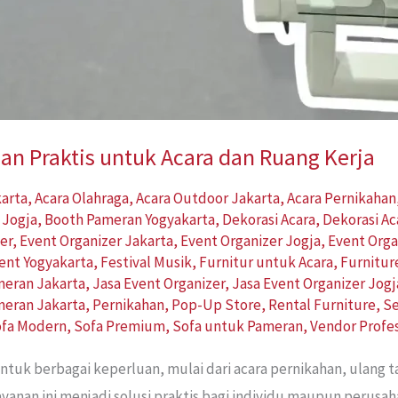
an Praktis untuk Acara dan Ruang Kerja
karta
,
Acara Olahraga
,
Acara Outdoor Jakarta
,
Acara Pernikahan
 Jogja
,
Booth Pameran Yogyakarta
,
Dekorasi Acara
,
Dekorasi Ac
er
,
Event Organizer Jakarta
,
Event Organizer Jogja
,
Event Orga
ent Yogyakarta
,
Festival Musik
,
Furnitur untuk Acara
,
Furnitur
meran Jakarta
,
Jasa Event Organizer
,
Jasa Event Organizer Jogj
eran Jakarta
,
Pernikahan
,
Pop-Up Store
,
Rental Furniture
,
Se
ofa Modern
,
Sofa Premium
,
Sofa untuk Pameran
,
Vendor Profe
tuk berbagai keperluan, mulai dari acara pernikahan, ulang t
ayanan ini menjadi solusi praktis bagi individu maupun peru