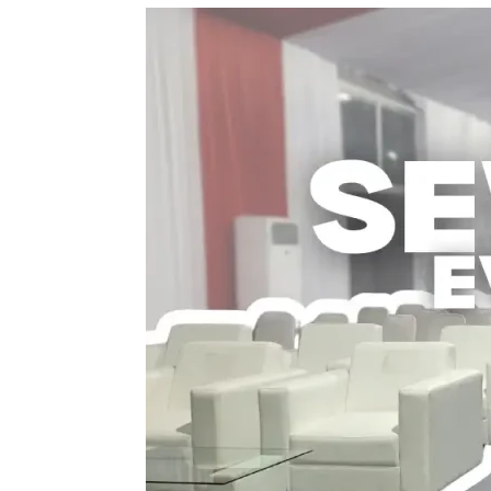
Sewa
Sofa
–
Solusi
Nyaman
dan
Praktis
untuk
Acara
dan
Ruang
Kerja