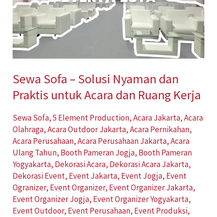
Solusi
Nyaman
dan
Praktis
untuk
Sewa Sofa – Solusi Nyaman dan
Acara
Praktis untuk Acara dan Ruang Kerja
dan
Ruang
Sewa Sofa
,
5 Element Production
,
Acara Jakarta
,
Acara
Kerja
Olahraga
,
Acara Outdoor Jakarta
,
Acara Pernikahan
,
Acara Perusahaan
,
Acara Perusahaan Jakarta
,
Acara
Ulang Tahun
,
Booth Pameran Jogja
,
Booth Pameran
Yogyakarta
,
Dekorasi Acara
,
Dekorasi Acara Jakarta
,
Dekorasi Event
,
Event Jakarta
,
Event Jogja
,
Event
Ogranizer
,
Event Organizer
,
Event Organizer Jakarta
,
Event Organizer Jogja
,
Event Organizer Yogyakarta
,
Event Outdoor
,
Event Perusahaan
,
Event Produksi
,