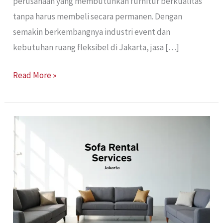
perusahaan yang membutuhkan furnitur berkualitas
tanpa harus membeli secara permanen. Dengan
semakin berkembangnya industri event dan
kebutuhan ruang fleksibel di Jakarta, jasa […]
Read More »
Sewa
Sofa
Jakarta:
Solusi
Nyaman
dan
Praktis