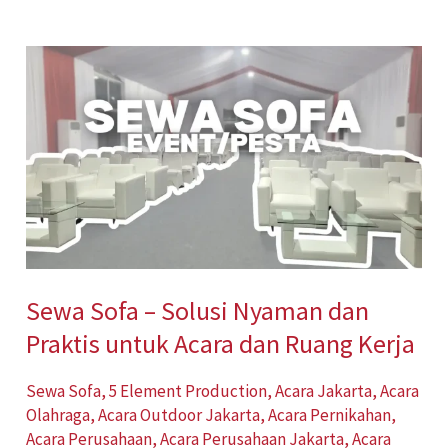
Sewa
Sofa
–
Solusi
Nyaman
dan
Praktis
untuk
Sewa Sofa – Solusi Nyaman dan
Acara
Praktis untuk Acara dan Ruang Kerja
dan
Ruang
Sewa Sofa
,
5 Element Production
,
Acara Jakarta
,
Acara
Kerja
Olahraga
,
Acara Outdoor Jakarta
,
Acara Pernikahan
,
Acara Perusahaan
,
Acara Perusahaan Jakarta
,
Acara