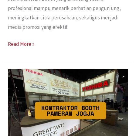
profesional mampu menarik perhatian pengunjung,
meningkatkan citra perusahaan, sekaligus menjadi
media promosi yang efektif.
Read More »
Kontraktor
Booth
Pameran
Jogja
–
Jasa
Desain