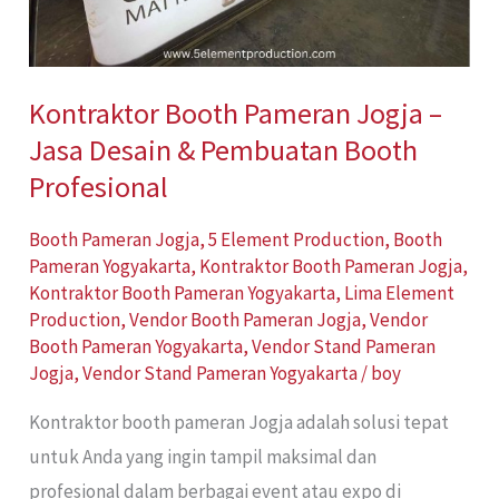
&
Pembuatan
Booth
Kontraktor Booth Pameran Jogja –
Profesional
Jasa Desain & Pembuatan Booth
Profesional
Booth Pameran Jogja
,
5 Element Production
,
Booth
Pameran Yogyakarta
,
Kontraktor Booth Pameran Jogja
,
Kontraktor Booth Pameran Yogyakarta
,
Lima Element
Production
,
Vendor Booth Pameran Jogja
,
Vendor
Booth Pameran Yogyakarta
,
Vendor Stand Pameran
Jogja
,
Vendor Stand Pameran Yogyakarta
/
boy
Kontraktor booth pameran Jogja adalah solusi tepat
untuk Anda yang ingin tampil maksimal dan
profesional dalam berbagai event atau expo di