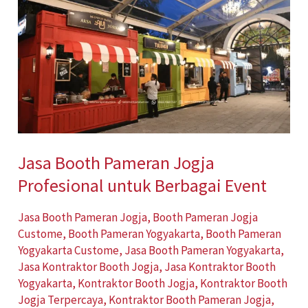
Booth
Pameran
Jogja
Profesional
untuk
Berbagai
Event
Jasa Booth Pameran Jogja
Profesional untuk Berbagai Event
Jasa Booth Pameran Jogja
,
Booth Pameran Jogja
Custome
,
Booth Pameran Yogyakarta
,
Booth Pameran
Yogyakarta Custome
,
Jasa Booth Pameran Yogyakarta
,
Jasa Kontraktor Booth Jogja
,
Jasa Kontraktor Booth
Yogyakarta
,
Kontraktor Booth Jogja
,
Kontraktor Booth
Jogja Terpercaya
,
Kontraktor Booth Pameran Jogja
,