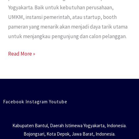
Yogyakarta. Baik untuk kebutuhan perusahaan,
UMKM, instansi pemerintah, atau startup, booth
pameran yang menarik akan menjadi daya tarik utama
untuk menjangkau pengunjung dan calon pelanggan.
Read More »
Facebook Instagram Youtube
Kabupaten Bantul, Daerah Istimewa Yogyakarta, Indonesia.
Bojongsari, Kota Depok, Jawa Barat, Indonesia.