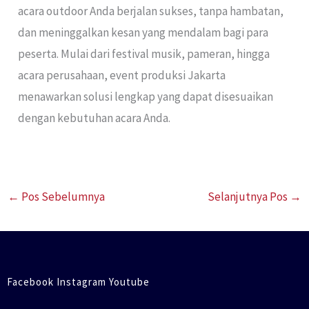
acara outdoor Anda berjalan sukses, tanpa hambatan,
dan meninggalkan kesan yang mendalam bagi para
peserta. Mulai dari festival musik, pameran, hingga
acara perusahaan, event produksi Jakarta
menawarkan solusi lengkap yang dapat disesuaikan
dengan kebutuhan acara Anda.
←
Pos Sebelumnya
Selanjutnya Pos
→
Facebook Instagram Youtube