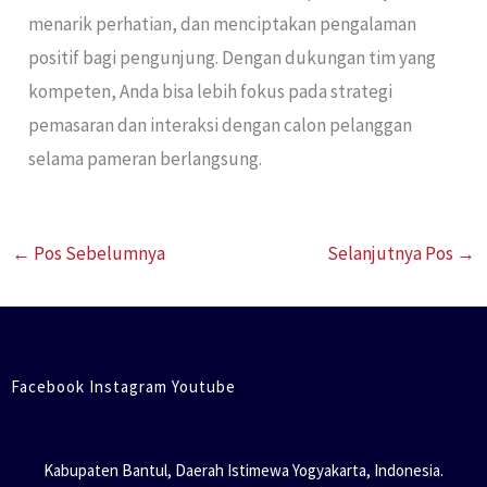
menarik perhatian, dan menciptakan pengalaman
positif bagi pengunjung. Dengan dukungan tim yang
kompeten, Anda bisa lebih fokus pada strategi
pemasaran dan interaksi dengan calon pelanggan
selama pameran berlangsung.
←
Pos Sebelumnya
Selanjutnya Pos
→
Facebook Instagram Youtube
Kabupaten Bantul, Daerah Istimewa Yogyakarta, Indonesia.