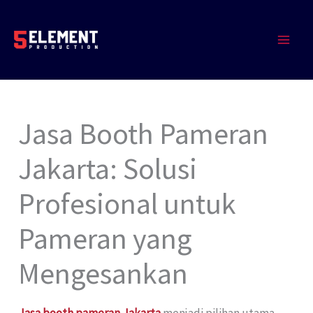
Lewati
MAIN
ke
MEN
konten
Jasa Booth Pameran
Jakarta: Solusi
Profesional untuk
Pameran yang
Mengesankan