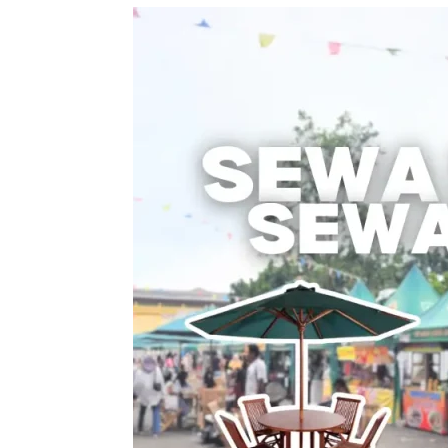
Sewa
Meja
Payung
/
Sewa
Meja
Parasol
–
Solusi
Nyaman
untuk
Acara
Outdoor