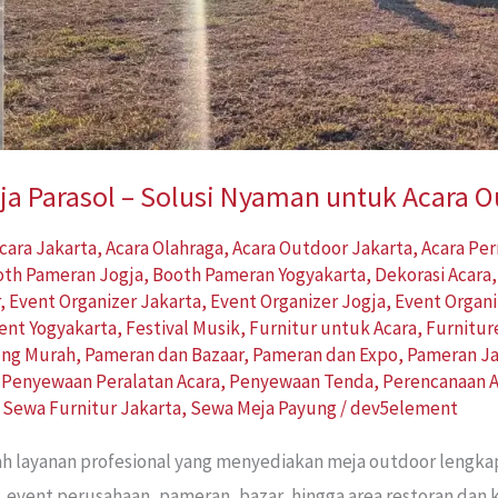
a Parasol – Solusi Nyaman untuk Acara 
cara Jakarta
,
Acara Olahraga
,
Acara Outdoor Jakarta
,
Acara Pe
oth Pameran Jogja
,
Booth Pameran Yogyakarta
,
Dekorasi Acara
r
,
Event Organizer Jakarta
,
Event Organizer Jogja
,
Event Organi
ent Yogyakarta
,
Festival Musik
,
Furnitur untuk Acara
,
Furnitur
ung Murah
,
Pameran dan Bazaar
,
Pameran dan Expo
,
Pameran Ja
,
Penyewaan Peralatan Acara
,
Penyewaan Tenda
,
Perencanaan A
,
Sewa Furnitur Jakarta
,
Sewa Meja Payung
/
dev5element
ah layanan profesional yang menyediakan meja outdoor lengk
, event perusahaan, pameran, bazar, hingga area restoran dan