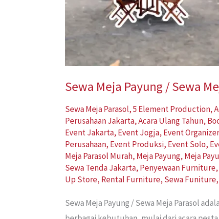
Sewa Meja Payung / Sewa Mej
Sewa Meja Parasol
,
5 Element Production
,
A
Perusahaan Jakarta
,
Acara Ulang Tahun
,
Bo
Event Jakarta
,
Event Jogja
,
Event Organize
Perusahaan
,
Event Produksi
,
Event Solo
,
Ev
Meja Parasol Murah
,
Meja Payung
,
Meja Pay
Sewa Tenda Jakarta
,
Penyewaan Furniture
Up Store
,
Rental Furniture
,
Sewa Funiture
Sewa Meja Payung / Sewa Meja Parasol adal
berbagai kebutuhan, mulai dari acara pesta