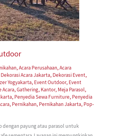
Outdoor
rnikahan
,
Acara Perusahaan
,
Acara
,
Dekorasi Acara Jakarta
,
Dekorasi Event
,
zer Yogyakarta
,
Event Outdoor
,
Event
e Acara
,
Gathering
,
Kantor
,
Meja Parasol
,
karta
,
Penyedia Sewa Furniture
,
Penyedia
cara
,
Pernikahan
,
Pernikahan Jakarta
,
Pop-
ap dengan payung atau parasol untuk
 kafe sementara. Layanan ini memungkinkan