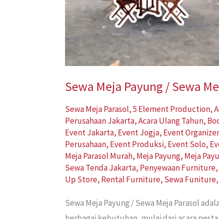
Sewa Meja Payung / Sewa Mej
Sewa Meja Parasol
,
5 Element Production
,
A
Perusahaan Jakarta
,
Acara Ulang Tahun
,
Bo
Event Jakarta
,
Event Jogja
,
Event Organize
Perusahaan
,
Event Produksi
,
Event Solo
,
Ev
Meja Parasol Murah
,
Meja Payung
,
Meja Pay
Sewa Tenda Jakarta
,
Penyewaan Furniture
Up Store
,
Rental Furniture
,
Sewa Funiture
Sewa Meja Payung / Sewa Meja Parasol adal
berbagai kebutuhan, mulai dari acara pesta