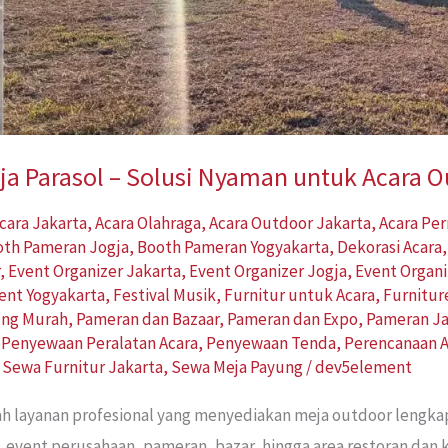
a Parasol – Solusi Nyaman untuk Acara 
cara Jakarta
,
Acara Olahraga
,
Acara Outdoor Jakarta
,
Acara Pe
oth Pameran Jogja
,
Booth Pameran Yogyakarta
,
Dekorasi Acara
r
,
Event Organizer Jakarta
,
Event Organizer Jogja
,
Event Organi
ent Yogyakarta
,
Festival Musik
,
Furnitur untuk Acara
,
Furnitur
ung Murah
,
Pameran dan Bazaar
,
Pameran dan Expo
,
Pameran Ja
,
Penyewaan Peralatan Acara
,
Penyewaan Tenda
,
Perencanaan A
,
Sewa Furnitur Jakarta
,
Sewa Meja Payung
/
dev5element
ah layanan profesional yang menyediakan meja outdoor lengk
, event perusahaan, pameran, bazar, hingga area restoran dan