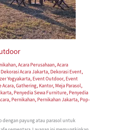
Outdoor
rnikahan
,
Acara Perusahaan
,
Acara
,
Dekorasi Acara Jakarta
,
Dekorasi Event
,
zer Yogyakarta
,
Event Outdoor
,
Event
e Acara
,
Gathering
,
Kantor
,
Meja Parasol
,
karta
,
Penyedia Sewa Furniture
,
Penyedia
cara
,
Pernikahan
,
Pernikahan Jakarta
,
Pop-
ap dengan payung atau parasol untuk
 kafe sementara. Layanan ini memungkinkan