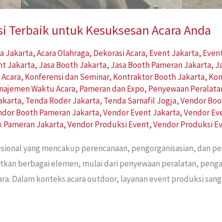
si Terbaik untuk Kesuksesan Acara Anda
a Jakarta
,
Acara Olahraga
,
Dekorasi Acara
,
Event Jakarta
,
Event
nt Jakarta
,
Jasa Booth Jakarta
,
Jasa Booth Pameran Jakarta
,
J
 Acara
,
Konferensi dan Seminar
,
Kontraktor Booth Jakarta
,
Kon
najemen Waktu Acara
,
Pameran dan Expo
,
Penyewaan Peralata
akarta
,
Tenda Roder Jakarta
,
Tenda Sarnafil Jogja
,
Vendor Boo
ndor Booth Pameran Jakarta
,
Vendor Event Jakarta
,
Vendor Ev
ik Pameran Jakarta
,
Vendor Produksi Event
,
Vendor Produksi E
esional yang mencakup perencanaan, pengorganisasian, dan p
ibatkan berbagai elemen, mulai dari penyewaan peralatan, peng
ra. Dalam konteks acara outdoor, layanan event produksi sa