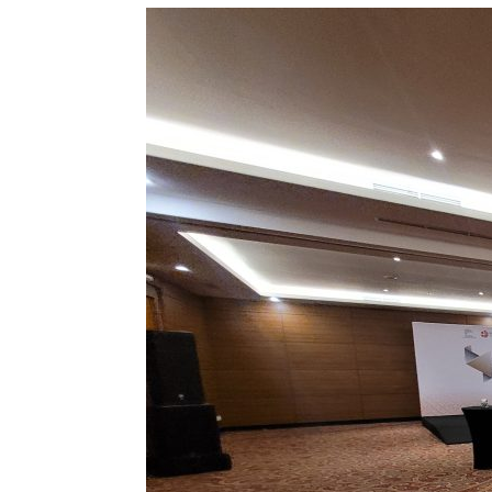
Jasa
Sewa
Perlengkapan
Event
Profesional
untuk
Berbagai
Jenis
Acara