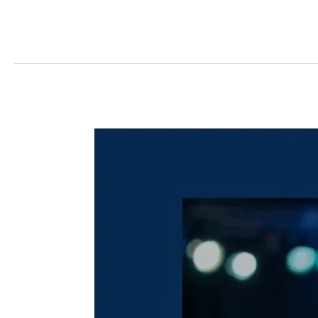
Vendor
Event
Produksi
Jakarta:
Solusi
Profesional
untuk
Kesuksesan
Acara