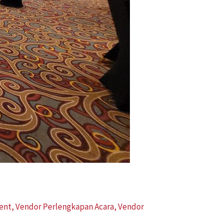
vent
,
Vendor Perlengkapan Acara
,
Vendor