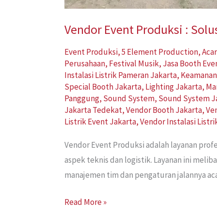
Vendor Event Produksi : Solu
Event Produksi
,
5 Element Production
,
Acar
Perusahaan
,
Festival Musik
,
Jasa Booth Eve
Instalasi Listrik Pameran Jakarta
,
Keamanan
Special Booth Jakarta
,
Lighting Jakarta
,
Ma
Panggung
,
Sound System
,
Sound System J
Jakarta Tedekat
,
Vendor Booth Jakarta
,
Ve
Listrik Event Jakarta
,
Vendor Instalasi Listr
Vendor Event Produksi adalah layanan prof
aspek teknis dan logistik. Layanan ini mel
manajemen tim dan pengaturan jalannya aca
Read More »