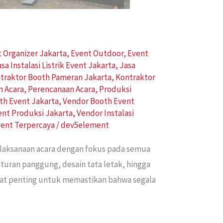
 Organizer Jakarta
,
Event Outdoor
,
Event
asa Instalasi Listrik Event Jakarta
,
Jasa
traktor Booth Pameran Jakarta
,
Kontraktor
n Acara
,
Perencanaan Acara
,
Produksi
th Event Jakarta
,
Vendor Booth Event
ent Produksi Jakarta
,
Vendor Instalasi
vent Terpercaya
/
dev5element
elaksanaan acara dengan fokus pada semua
aturan panggung, desain tata letak, hingga
ngat penting untuk memastikan bahwa segala