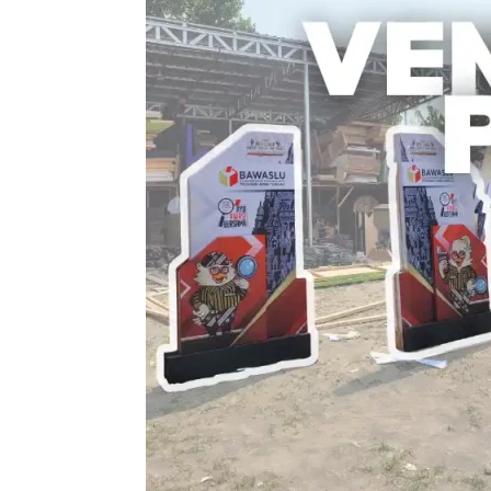
Solusi
Terbaik
untuk
Kesuksesan
Acara
Anda