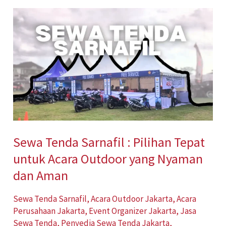
Sewa
Tenda
Sarnafil
:
Pilihan
Tepat
untuk
Acara
Sewa Tenda Sarnafil : Pilihan Tepat
Outdoor
untuk Acara Outdoor yang Nyaman
yang
Nyaman
dan Aman
dan
Sewa Tenda Sarnafil
,
Acara Outdoor Jakarta
,
Acara
Aman
Perusahaan Jakarta
,
Event Organizer Jakarta
,
Jasa
Sewa Tenda
,
Penyedia Sewa Tenda Jakarta
,