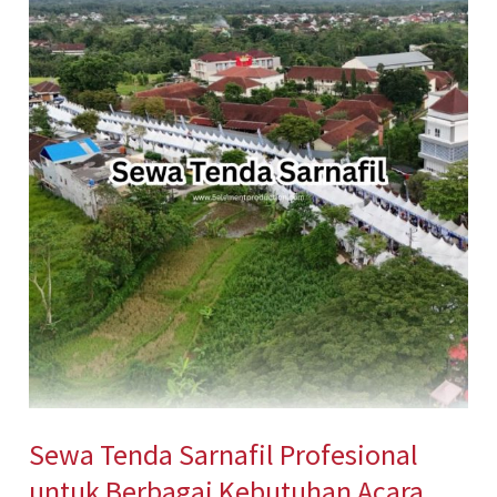
Tenda
Sarnafil
Profesional
untuk
Berbagai
Kebutuhan
Acara
Sewa Tenda Sarnafil Profesional
untuk Berbagai Kebutuhan Acara