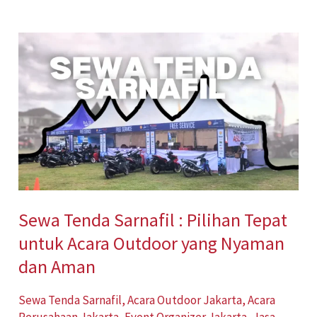
Sewa
Tenda
Sarnafil
:
Pilihan
Tepat
untuk
Acara
Sewa Tenda Sarnafil : Pilihan Tepat
Outdoor
untuk Acara Outdoor yang Nyaman
yang
Nyaman
dan Aman
dan
Sewa Tenda Sarnafil
,
Acara Outdoor Jakarta
,
Acara
Aman
Perusahaan Jakarta
,
Event Organizer Jakarta
,
Jasa