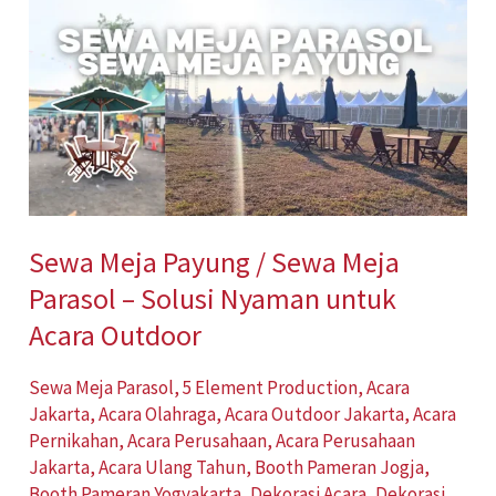
Meja
Payung
/
Sewa
Meja
Parasol
–
Sewa Meja Payung / Sewa Meja
Solusi
Parasol – Solusi Nyaman untuk
Nyaman
untuk
Acara Outdoor
Acara
Sewa Meja Parasol
,
5 Element Production
,
Acara
Outdoor
Jakarta
,
Acara Olahraga
,
Acara Outdoor Jakarta
,
Acara
Pernikahan
,
Acara Perusahaan
,
Acara Perusahaan
Jakarta
,
Acara Ulang Tahun
,
Booth Pameran Jogja
,
Booth Pameran Yogyakarta
,
Dekorasi Acara
,
Dekorasi