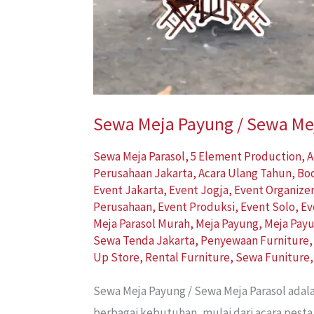
Sewa Meja Payung / Sewa Mej
Sewa Meja Parasol
,
5 Element Production
,
A
Perusahaan Jakarta
,
Acara Ulang Tahun
,
Bo
Event Jakarta
,
Event Jogja
,
Event Organize
Perusahaan
,
Event Produksi
,
Event Solo
,
Ev
Meja Parasol Murah
,
Meja Payung
,
Meja Pay
Sewa Tenda Jakarta
,
Penyewaan Furniture
Up Store
,
Rental Furniture
,
Sewa Funiture
Sewa Meja Payung / Sewa Meja Parasol adal
berbagai kebutuhan, mulai dari acara pesta