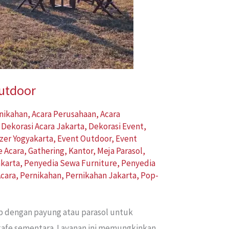
Outdoor
rnikahan
,
Acara Perusahaan
,
Acara
,
Dekorasi Acara Jakarta
,
Dekorasi Event
,
zer Yogyakarta
,
Event Outdoor
,
Event
e Acara
,
Gathering
,
Kantor
,
Meja Parasol
,
karta
,
Penyedia Sewa Furniture
,
Penyedia
cara
,
Pernikahan
,
Pernikahan Jakarta
,
Pop-
ap dengan payung atau parasol untuk
 kafe sementara. Layanan ini memungkinkan