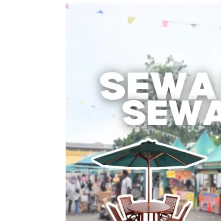
Sewa
Meja
Payung
/
Sewa
Meja
Parasol
–
Solusi
Nyaman
untuk
Acara
Outdoor