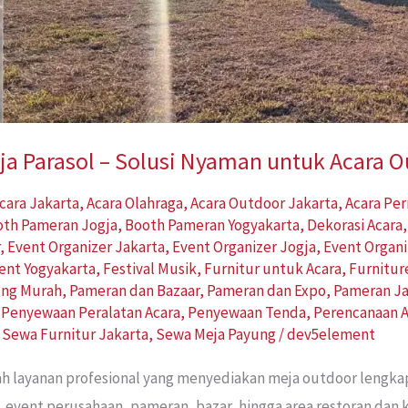
a Parasol – Solusi Nyaman untuk Acara 
cara Jakarta
,
Acara Olahraga
,
Acara Outdoor Jakarta
,
Acara Pe
oth Pameran Jogja
,
Booth Pameran Yogyakarta
,
Dekorasi Acara
r
,
Event Organizer Jakarta
,
Event Organizer Jogja
,
Event Organi
ent Yogyakarta
,
Festival Musik
,
Furnitur untuk Acara
,
Furnitur
ung Murah
,
Pameran dan Bazaar
,
Pameran dan Expo
,
Pameran Ja
,
Penyewaan Peralatan Acara
,
Penyewaan Tenda
,
Perencanaan A
,
Sewa Furnitur Jakarta
,
Sewa Meja Payung
/
dev5element
ah layanan profesional yang menyediakan meja outdoor lengk
, event perusahaan, pameran, bazar, hingga area restoran dan