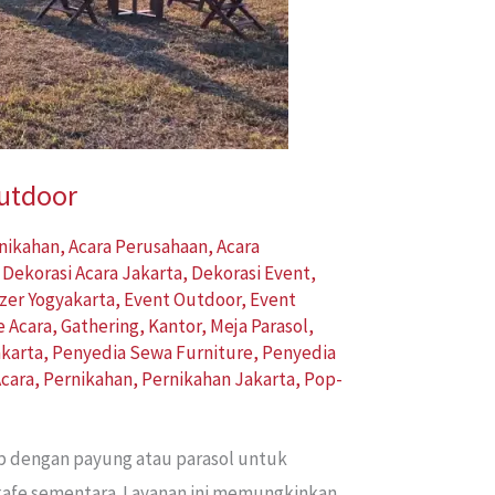
Outdoor
rnikahan
,
Acara Perusahaan
,
Acara
,
Dekorasi Acara Jakarta
,
Dekorasi Event
,
zer Yogyakarta
,
Event Outdoor
,
Event
e Acara
,
Gathering
,
Kantor
,
Meja Parasol
,
karta
,
Penyedia Sewa Furniture
,
Penyedia
cara
,
Pernikahan
,
Pernikahan Jakarta
,
Pop-
ap dengan payung atau parasol untuk
 kafe sementara. Layanan ini memungkinkan