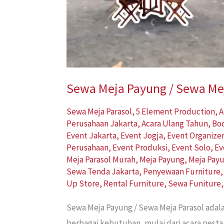
Sewa Meja Payung / Sewa Mej
Sewa Meja Parasol
,
5 Element Production
,
A
Perusahaan Jakarta
,
Acara Ulang Tahun
,
Bo
Event Jakarta
,
Event Jogja
,
Event Organize
Perusahaan
,
Event Produksi
,
Event Solo
,
Ev
Meja Parasol Murah
,
Meja Payung
,
Meja Pay
Sewa Tenda Jakarta
,
Penyewaan Furniture
Up Store
,
Rental Furniture
,
Sewa Funiture
Sewa Meja Payung / Sewa Meja Parasol adal
berbagai kebutuhan, mulai dari acara pesta