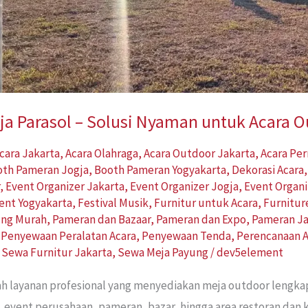
a Parasol – Solusi Nyaman untuk Acara 
cara Jakarta
,
Acara Olahraga
,
Acara Outdoor Jakarta
,
Acara Pe
oth Pameran Jogja
,
Booth Pameran Yogyakarta
,
Dekorasi Acara
r
,
Event Organizer Jakarta
,
Event Organizer Jogja
,
Event Organi
ent Yogyakarta
,
Festival Musik
,
Furnitur untuk Acara
,
Furnitur
ung Murah
,
Pameran dan Bazaar
,
Pameran dan Expo
,
Pameran Ja
,
Penyewaan Peralatan Acara
,
Penyewaan Tenda
,
Perencanaan A
,
Sewa Furnitur Jakarta
,
Sewa Meja Payung
/
dev5element
ah layanan profesional yang menyediakan meja outdoor lengk
, event perusahaan, pameran, bazar, hingga area restoran dan