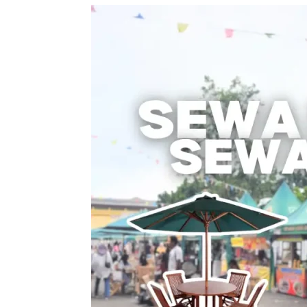
Sewa
Meja
Payung
/
Sewa
Meja
Parasol
–
Solusi
Nyaman
untuk
Acara
Outdoor