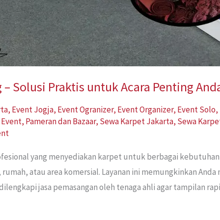
– Solusi Praktis untuk Acara Penting And
rta
,
Event Jogja
,
Event Ogranizer
,
Event Organizer
,
Event Solo
,
 Event
,
Pameran dan Bazaar
,
Sewa Karpet Jakarta
,
Sewa Karpe
ent
rofesional yang menyediakan karpet untuk berbagai kebutuha
, rumah, atau area komersial. Layanan ini memungkinkan Anda
dilengkapi jasa pemasangan oleh tenaga ahli agar tampilan ra