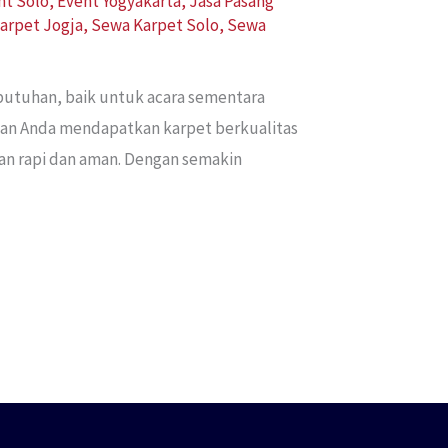
nt Solo
,
Event Yogyakarta
,
Jasa Pasang
arpet Jogja
,
Sewa Karpet Solo
,
Sewa
butuhan, baik untuk acara sementara
kan Anda mendapatkan karpet berkualitas
lan rapi dan aman. Dengan semakin