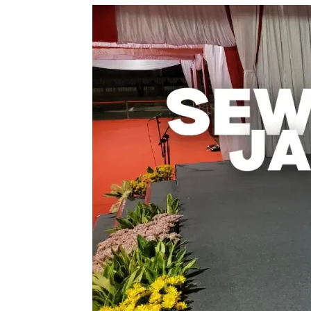
Sewa
Karpet
dan
Jasa
Pasang
–
Solusi
Praktis
untuk
Acara
Penting
Anda