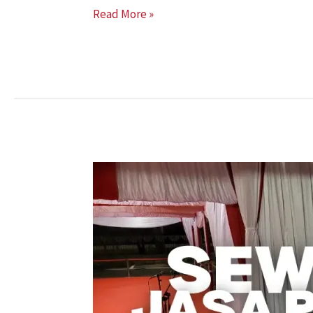
Read More »
Sewa
Karpet
dan
Jasa
Pasang
Jakarta
–