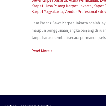
Sewa Karpet Jakarta
,
Acara Pernikahan
,
Eve
Karpet
,
Jasa Pasang Karpet Jakarta
,
Kapet 
Karpet Yogyakarta
,
Vendor Profesional
/
de
Jasa Pasang Sewa Karpet Jakarta adalah la
maupun penggunaan jangka panjang di ruan
tanpa harus membeli secara permanen, seka
Read More »