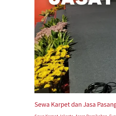
Solusi
Praktis
untuk
Acara
dan
Ruang
Profesional
Sewa Karpet dan Jasa Pasang 