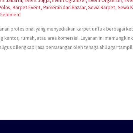
nt Jakarta
,
Event Jogja
,
Event Ogranizer
,
Event Organizer
,
Eve
Polos
,
Karpet Event
,
Pameran dan Bazaar
,
Sewa Karpet
,
Sewa K
v5element
yanan profesional yang menyediakan karpet untuk berbagai ke
g kantor, rumah, atau area komersial. Layanan ini memungkin
ligus dilengkapi jasa pemasangan oleh tenaga ahli agar tampi