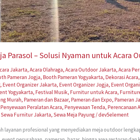
a Parasol – Solusi Nyaman untuk Acara 
cara Jakarta
,
Acara Olahraga
,
Acara Outdoor Jakarta
,
Acara Pe
oth Pameran Jogja
,
Booth Pameran Yogyakarta
,
Dekorasi Acara
r
,
Event Organizer Jakarta
,
Event Organizer Jogja
,
Event Organi
ent Yogyakarta
,
Festival Musik
,
Furnitur untuk Acara
,
Furnitur
ung Murah
,
Pameran dan Bazaar
,
Pameran dan Expo
,
Pameran Ja
,
Penyewaan Peralatan Acara
,
Penyewaan Tenda
,
Perencanaan A
,
Sewa Furnitur Jakarta
,
Sewa Meja Payung
/
dev5element
ah layanan profesional yang menyediakan meja outdoor lengk
, event perusahaan, pameran, bazar, hingga area restoran dan