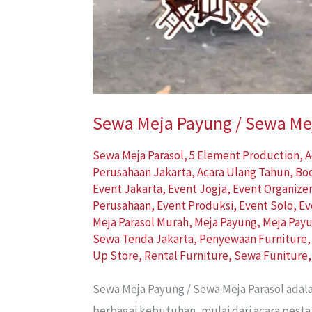
Sewa Meja Payung / Sewa Mej
Sewa Meja Parasol
,
5 Element Production
,
A
Perusahaan Jakarta
,
Acara Ulang Tahun
,
Bo
Event Jakarta
,
Event Jogja
,
Event Organize
Perusahaan
,
Event Produksi
,
Event Solo
,
Ev
Meja Parasol Murah
,
Meja Payung
,
Meja Pay
Sewa Tenda Jakarta
,
Penyewaan Furniture
Up Store
,
Rental Furniture
,
Sewa Funiture
Sewa Meja Payung / Sewa Meja Parasol adal
berbagai kebutuhan, mulai dari acara pesta