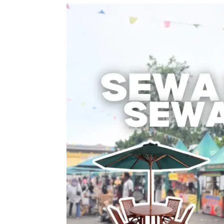
Sewa
Meja
Payung
/
Sewa
Meja
Parasol
–
Solusi
Nyaman
untuk
Acara
Outdoor