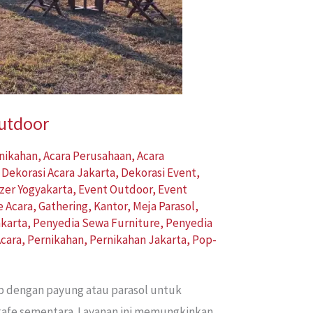
Outdoor
rnikahan
,
Acara Perusahaan
,
Acara
,
Dekorasi Acara Jakarta
,
Dekorasi Event
,
zer Yogyakarta
,
Event Outdoor
,
Event
e Acara
,
Gathering
,
Kantor
,
Meja Parasol
,
karta
,
Penyedia Sewa Furniture
,
Penyedia
cara
,
Pernikahan
,
Pernikahan Jakarta
,
Pop-
ap dengan payung atau parasol untuk
 kafe sementara. Layanan ini memungkinkan