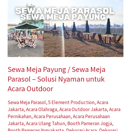
Meja
Payung
/
Sewa
Meja
Parasol
–
Sewa Meja Payung / Sewa Meja
Solusi
Parasol – Solusi Nyaman untuk
Nyaman
untuk
Acara Outdoor
Acara
Sewa Meja Parasol
,
5 Element Production
,
Acara
Outdoor
Jakarta
,
Acara Olahraga
,
Acara Outdoor Jakarta
,
Acara
Pernikahan
,
Acara Perusahaan
,
Acara Perusahaan
Jakarta
,
Acara Ulang Tahun
,
Booth Pameran Jogja
,
Booth Pameran Yogyakarta
,
Dekorasi Acara
,
Dekorasi