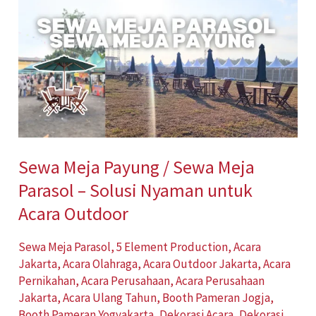
Meja
Payung
/
Sewa
Meja
Parasol
–
Sewa Meja Payung / Sewa Meja
Solusi
Parasol – Solusi Nyaman untuk
Nyaman
untuk
Acara Outdoor
Acara
Sewa Meja Parasol
,
5 Element Production
,
Acara
Outdoor
Jakarta
,
Acara Olahraga
,
Acara Outdoor Jakarta
,
Acara
Pernikahan
,
Acara Perusahaan
,
Acara Perusahaan
Jakarta
,
Acara Ulang Tahun
,
Booth Pameran Jogja
,
Booth Pameran Yogyakarta
,
Dekorasi Acara
,
Dekorasi