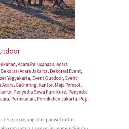
Outdoor
rnikahan
,
Acara Perusahaan
,
Acara
,
Dekorasi Acara Jakarta
,
Dekorasi Event
,
zer Yogyakarta
,
Event Outdoor
,
Event
e Acara
,
Gathering
,
Kantor
,
Meja Parasol
,
karta
,
Penyedia Sewa Furniture
,
Penyedia
cara
,
Pernikahan
,
Pernikahan Jakarta
,
Pop-
ap dengan payung atau parasol untuk
 kafe sementara. Layanan ini memungkinkan