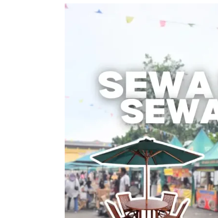
Sewa
Meja
Payung
/
Sewa
Meja
Parasol
–
Solusi
Nyaman
untuk
Acara
Outdoor