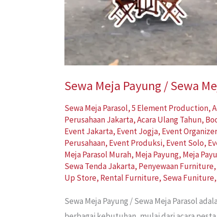
Sewa Meja Payung / Sewa Mej
Sewa Meja Parasol
,
5 Element Production
,
A
Perusahaan Jakarta
,
Acara Ulang Tahun
,
Bo
Event Jakarta
,
Event Jogja
,
Event Organize
Perusahaan
,
Event Produksi
,
Event Solo
,
Ev
Meja Parasol Murah
,
Meja Payung
,
Meja Pay
Sewa Tenda Jakarta
,
Penyewaan Furniture
Up Store
,
Rental Furniture
,
Sewa Funiture
Sewa Meja Payung / Sewa Meja Parasol adal
berbagai kebutuhan, mulai dari acara pesta