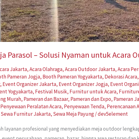
a Parasol – Solusi Nyaman untuk Acara 
cara Jakarta
,
Acara Olahraga
,
Acara Outdoor Jakarta
,
Acara Pe
oth Pameran Jogja
,
Booth Pameran Yogyakarta
,
Dekorasi Acara
r
,
Event Organizer Jakarta
,
Event Organizer Jogja
,
Event Organi
ent Yogyakarta
,
Festival Musik
,
Furnitur untuk Acara
,
Furnitur
ung Murah
,
Pameran dan Bazaar
,
Pameran dan Expo
,
Pameran Ja
,
Penyewaan Peralatan Acara
,
Penyewaan Tenda
,
Perencanaan A
,
Sewa Furnitur Jakarta
,
Sewa Meja Payung
/
dev5element
ah layanan profesional yang menyediakan meja outdoor lengk
, event perusahaan, pameran, bazar, hingga area restoran dan