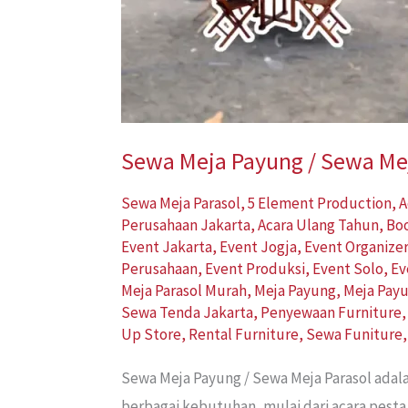
Sewa Meja Payung / Sewa Mej
Sewa Meja Parasol
,
5 Element Production
,
A
Perusahaan Jakarta
,
Acara Ulang Tahun
,
Bo
Event Jakarta
,
Event Jogja
,
Event Organize
Perusahaan
,
Event Produksi
,
Event Solo
,
Ev
Meja Parasol Murah
,
Meja Payung
,
Meja Pay
Sewa Tenda Jakarta
,
Penyewaan Furniture
Up Store
,
Rental Furniture
,
Sewa Funiture
Sewa Meja Payung / Sewa Meja Parasol adal
berbagai kebutuhan, mulai dari acara pesta