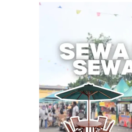
Sewa
Meja
Payung
/
Sewa
Meja
Parasol
–
Solusi
Nyaman
untuk
Acara
Outdoor