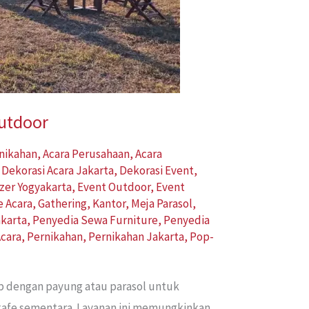
Outdoor
rnikahan
,
Acara Perusahaan
,
Acara
,
Dekorasi Acara Jakarta
,
Dekorasi Event
,
zer Yogyakarta
,
Event Outdoor
,
Event
e Acara
,
Gathering
,
Kantor
,
Meja Parasol
,
karta
,
Penyedia Sewa Furniture
,
Penyedia
cara
,
Pernikahan
,
Pernikahan Jakarta
,
Pop-
ap dengan payung atau parasol untuk
 kafe sementara. Layanan ini memungkinkan