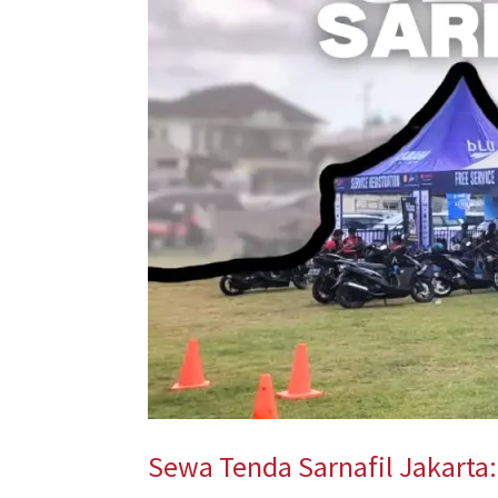
untuk
Acara
Outdoor
yang
Nyaman
dan
Aman
Sewa Tenda Sarnafil Jakarta