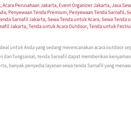
a
,
Acara Perusahaan Jakarta
,
Event Organizer Jakarta
,
Jasa Sew
nda
,
Penyewaan Tenda Premium
,
Penyewaan Tenda Sarnafil
,
S
enda Sarnafil Jakarta
,
Sewa Tenda untuk Acara
,
Sewa Tenda u
nafil Jakarta
,
Tenda untuk Acara Outdoor
,
Tenda untuk Festiv
 ideal untuk Anda yang sedang merencanakan acara outdoor sep
an dan fungsional, tenda Sarnafil dapat memberikan kenyaman
rta, banyak penyedia layanan sewa tenda Sarnafil yang menawa