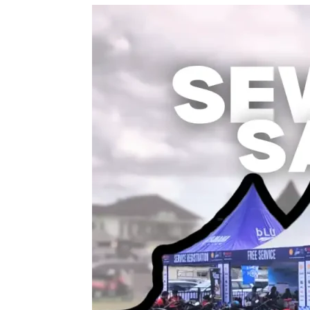
Sewa
Tenda
Sarnafil
:
Pilihan
Tepat
untuk
Acara
Outdoor
yang
Nyaman
dan
Aman