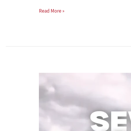
Read More »
Sewa
Tenda
Sarnafil
Jakarta:
Pilihan
Tepat