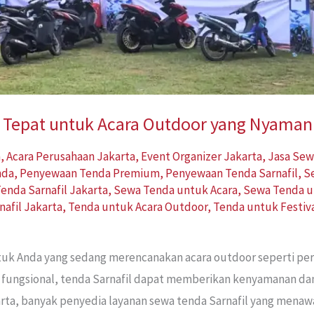
an Tepat untuk Acara Outdoor yang Nyama
a
,
Acara Perusahaan Jakarta
,
Event Organizer Jakarta
,
Jasa Sew
nda
,
Penyewaan Tenda Premium
,
Penyewaan Tenda Sarnafil
,
S
enda Sarnafil Jakarta
,
Sewa Tenda untuk Acara
,
Sewa Tenda u
nafil Jakarta
,
Tenda untuk Acara Outdoor
,
Tenda untuk Festiv
ntuk Anda yang sedang merencanakan acara outdoor seperti pern
 fungsional, tenda Sarnafil dapat memberikan kenyamanan dan
rta, banyak penyedia layanan sewa tenda Sarnafil yang menaw