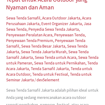
Nyaman
Nyaman dan Aman
dan
Sewa Tenda Sarnafil
,
Acara Outdoor Jakarta
,
Acara
Aman
Perusahaan Jakarta
,
Event Organizer Jakarta
,
Jasa
Sewa Tenda
,
Penyedia Sewa Tenda Jakarta
,
Penyewaan Peralatan Acara
,
Penyewaan Tenda
,
Penyewaan Tenda Premium
,
Penyewaan Tenda
Sarnafil
,
Sewa Tenda Besar Jakarta
,
Sewa Tenda
Jakarta
,
Sewa Tenda Jakarta Murah
,
Sewa Tenda
Sarnafil Jakarta
,
Sewa Tenda untuk Acara
,
Sewa Tenda
untuk Pameran
,
Sewa Tenda untuk Pernikahan
,
Tenda
Acara Jakarta
,
Tenda Sarnafil Jakarta
,
Tenda untuk
Acara Outdoor
,
Tenda untuk Festival
,
Tenda untuk
Seminar Jakarta
/
dev5element
Sewa Tenda Sarnafil Jakarta adalah pilihan ideal untuk
Anda yang sedang merencanakan acara outdoor
seperti pernikahan, pameran, festival, atau acara