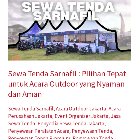
Tenda
Sarnafil
:
Pilihan
Tepat
untuk
Acara
Sewa Tenda Sarnafil : Pilihan Tepat
Outdoor
untuk Acara Outdoor yang Nyaman
yang
Nyaman
dan Aman
dan
Sewa Tenda Sarnafil
,
Acara Outdoor Jakarta
,
Acara
Aman
Perusahaan Jakarta
,
Event Organizer Jakarta
,
Jasa
Sewa Tenda
,
Penyedia Sewa Tenda Jakarta
,
Penyewaan Peralatan Acara
,
Penyewaan Tenda
,
Penyewaan Tenda Premium
,
Penyewaan Tenda