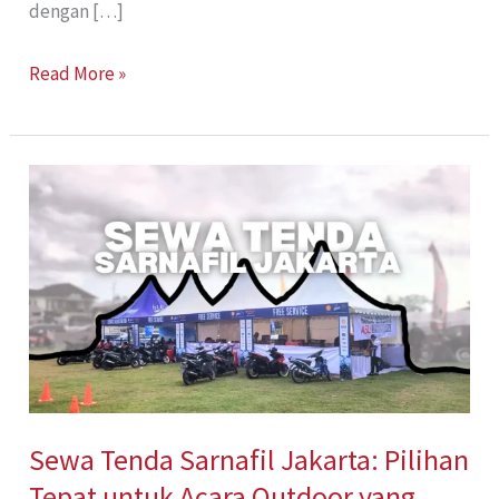
dengan […]
Read More »
Sewa
Tenda
Sarnafil
Jakarta:
Pilihan
Tepat
untuk
Acara
Sewa Tenda Sarnafil Jakarta: Pilihan
Outdoor
Tepat untuk Acara Outdoor yang
yang