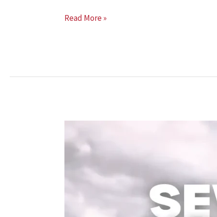
Read More »
Sewa
Tenda
Sarnafil
Jakarta:
Pilihan
Tepat