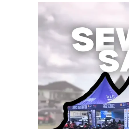
Sewa
Tenda
Sarnafil
:
Pilihan
Tepat
untuk
Acara
Outdoor
yang
Nyaman
dan
Aman