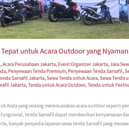
an Tepat untuk Acara Outdoor yang Nyama
a
,
Acara Perusahaan Jakarta
,
Event Organizer Jakarta
,
Jasa Sew
nda
,
Penyewaan Tenda Premium
,
Penyewaan Tenda Sarnafil
,
S
enda Sarnafil Jakarta
,
Sewa Tenda untuk Acara
,
Sewa Tenda u
nafil Jakarta
,
Tenda untuk Acara Outdoor
,
Tenda untuk Festiv
ntuk Anda yang sedang merencanakan acara outdoor seperti pern
 fungsional, tenda Sarnafil dapat memberikan kenyamanan dan
rta, banyak penyedia layanan sewa tenda Sarnafil yang menaw