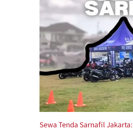
untuk
Acara
Outdoor
yang
Nyaman
dan
Aman
Sewa Tenda Sarnafil Jakarta