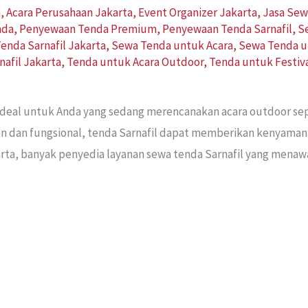
a
,
Acara Perusahaan Jakarta
,
Event Organizer Jakarta
,
Jasa Sew
nda
,
Penyewaan Tenda Premium
,
Penyewaan Tenda Sarnafil
,
S
enda Sarnafil Jakarta
,
Sewa Tenda untuk Acara
,
Sewa Tenda u
nafil Jakarta
,
Tenda untuk Acara Outdoor
,
Tenda untuk Festiv
 ideal untuk Anda yang sedang merencanakan acara outdoor sep
an dan fungsional, tenda Sarnafil dapat memberikan kenyaman
rta, banyak penyedia layanan sewa tenda Sarnafil yang menawa