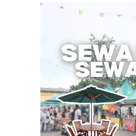
Sewa
Meja
Payung
/
Sewa
Meja
Parasol
–
Solusi
Nyaman
untuk
Acara
Outdoor