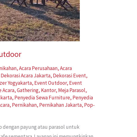
Outdoor
rnikahan
,
Acara Perusahaan
,
Acara
,
Dekorasi Acara Jakarta
,
Dekorasi Event
,
zer Yogyakarta
,
Event Outdoor
,
Event
e Acara
,
Gathering
,
Kantor
,
Meja Parasol
,
karta
,
Penyedia Sewa Furniture
,
Penyedia
cara
,
Pernikahan
,
Pernikahan Jakarta
,
Pop-
ap dengan payung atau parasol untuk
 kafe sementara. Layanan ini memungkinkan