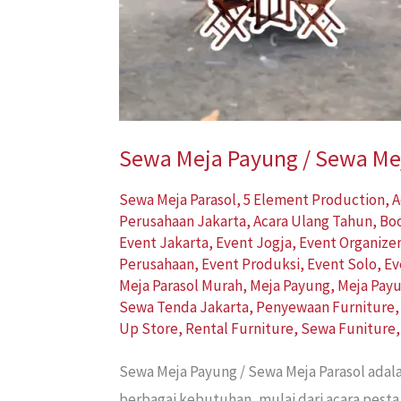
Sewa Meja Payung / Sewa Mej
Sewa Meja Parasol
,
5 Element Production
,
A
Perusahaan Jakarta
,
Acara Ulang Tahun
,
Bo
Event Jakarta
,
Event Jogja
,
Event Organize
Perusahaan
,
Event Produksi
,
Event Solo
,
Ev
Meja Parasol Murah
,
Meja Payung
,
Meja Pay
Sewa Tenda Jakarta
,
Penyewaan Furniture
Up Store
,
Rental Furniture
,
Sewa Funiture
Sewa Meja Payung / Sewa Meja Parasol adal
berbagai kebutuhan, mulai dari acara pesta