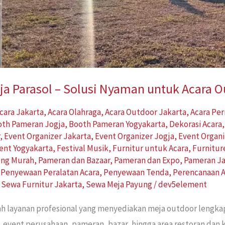
a Parasol – Solusi Nyaman untuk Acara 
cara Jakarta
,
Acara Olahraga
,
Acara Outdoor Jakarta
,
Acara Pe
oth Pameran Jogja
,
Booth Pameran Yogyakarta
,
Dekorasi Acara
r
,
Event Organizer Jakarta
,
Event Organizer Jogja
,
Event Organi
ent Yogyakarta
,
Festival Musik
,
Furnitur untuk Acara
,
Furnitur
ung Murah
,
Pameran dan Bazaar
,
Pameran dan Expo
,
Pameran Ja
,
Penyewaan Peralatan Acara
,
Penyewaan Tenda
,
Perencanaan A
,
Sewa Furnitur Jakarta
,
Sewa Meja Payung
/
dev5element
ah layanan profesional yang menyediakan meja outdoor lengk
, event perusahaan, pameran, bazar, hingga area restoran dan