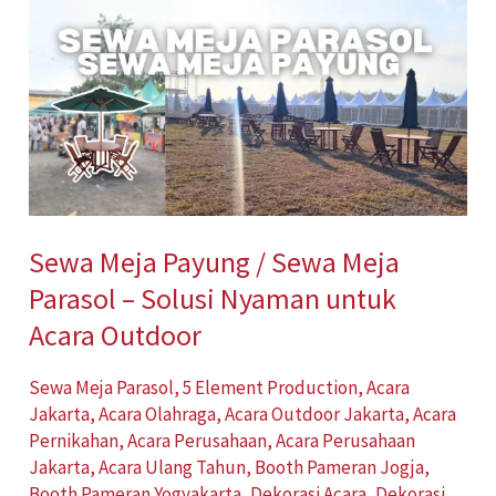
Meja
Payung
/
Sewa
Meja
Parasol
–
Sewa Meja Payung / Sewa Meja
Solusi
Parasol – Solusi Nyaman untuk
Nyaman
untuk
Acara Outdoor
Acara
Sewa Meja Parasol
,
5 Element Production
,
Acara
Outdoor
Jakarta
,
Acara Olahraga
,
Acara Outdoor Jakarta
,
Acara
Pernikahan
,
Acara Perusahaan
,
Acara Perusahaan
Jakarta
,
Acara Ulang Tahun
,
Booth Pameran Jogja
,
Booth Pameran Yogyakarta
,
Dekorasi Acara
,
Dekorasi