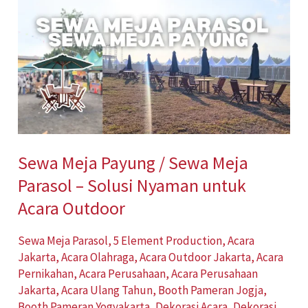
Meja
Payung
/
Sewa
Meja
Parasol
–
Sewa Meja Payung / Sewa Meja
Solusi
Parasol – Solusi Nyaman untuk
Nyaman
untuk
Acara Outdoor
Acara
Sewa Meja Parasol
,
5 Element Production
,
Acara
Outdoor
Jakarta
,
Acara Olahraga
,
Acara Outdoor Jakarta
,
Acara
Pernikahan
,
Acara Perusahaan
,
Acara Perusahaan
Jakarta
,
Acara Ulang Tahun
,
Booth Pameran Jogja
,
Booth Pameran Yogyakarta
,
Dekorasi Acara
,
Dekorasi