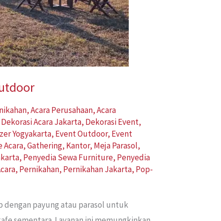
Outdoor
rnikahan
,
Acara Perusahaan
,
Acara
,
Dekorasi Acara Jakarta
,
Dekorasi Event
,
zer Yogyakarta
,
Event Outdoor
,
Event
e Acara
,
Gathering
,
Kantor
,
Meja Parasol
,
karta
,
Penyedia Sewa Furniture
,
Penyedia
cara
,
Pernikahan
,
Pernikahan Jakarta
,
Pop-
ap dengan payung atau parasol untuk
 kafe sementara. Layanan ini memungkinkan