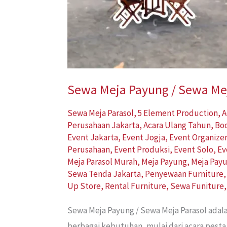
Sewa Meja Payung / Sewa Mej
Sewa Meja Parasol
,
5 Element Production
,
A
Perusahaan Jakarta
,
Acara Ulang Tahun
,
Bo
Event Jakarta
,
Event Jogja
,
Event Organize
Perusahaan
,
Event Produksi
,
Event Solo
,
Ev
Meja Parasol Murah
,
Meja Payung
,
Meja Pay
Sewa Tenda Jakarta
,
Penyewaan Furniture
Up Store
,
Rental Furniture
,
Sewa Funiture
Sewa Meja Payung / Sewa Meja Parasol adal
berbagai kebutuhan, mulai dari acara pesta