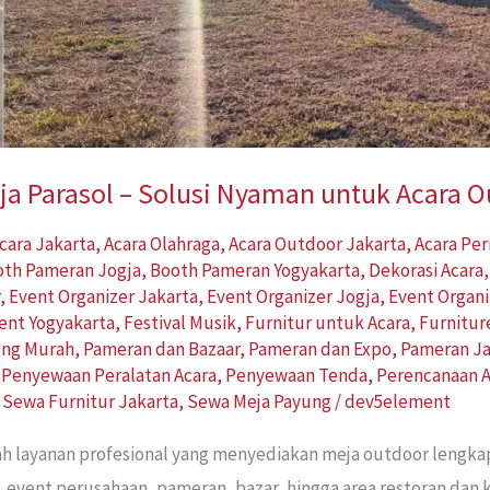
a Parasol – Solusi Nyaman untuk Acara 
cara Jakarta
,
Acara Olahraga
,
Acara Outdoor Jakarta
,
Acara Pe
oth Pameran Jogja
,
Booth Pameran Yogyakarta
,
Dekorasi Acara
r
,
Event Organizer Jakarta
,
Event Organizer Jogja
,
Event Organi
ent Yogyakarta
,
Festival Musik
,
Furnitur untuk Acara
,
Furnitur
ung Murah
,
Pameran dan Bazaar
,
Pameran dan Expo
,
Pameran Ja
,
Penyewaan Peralatan Acara
,
Penyewaan Tenda
,
Perencanaan A
,
Sewa Furnitur Jakarta
,
Sewa Meja Payung
/
dev5element
ah layanan profesional yang menyediakan meja outdoor lengk
, event perusahaan, pameran, bazar, hingga area restoran dan