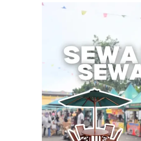
Sewa
Meja
Payung
/
Sewa
Meja
Parasol
–
Solusi
Nyaman
untuk
Acara
Outdoor