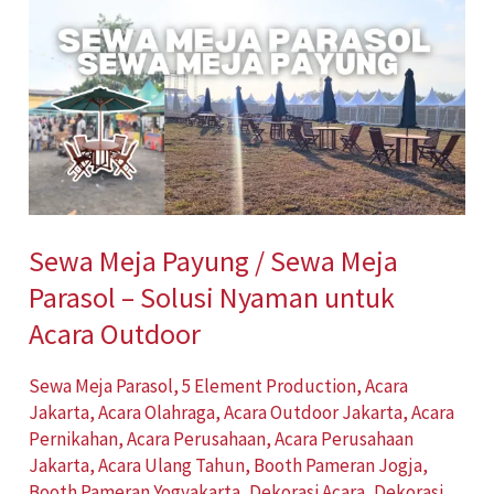
Meja
Payung
/
Sewa
Meja
Parasol
–
Sewa Meja Payung / Sewa Meja
Solusi
Parasol – Solusi Nyaman untuk
Nyaman
untuk
Acara Outdoor
Acara
Sewa Meja Parasol
,
5 Element Production
,
Acara
Outdoor
Jakarta
,
Acara Olahraga
,
Acara Outdoor Jakarta
,
Acara
Pernikahan
,
Acara Perusahaan
,
Acara Perusahaan
Jakarta
,
Acara Ulang Tahun
,
Booth Pameran Jogja
,
Booth Pameran Yogyakarta
,
Dekorasi Acara
,
Dekorasi