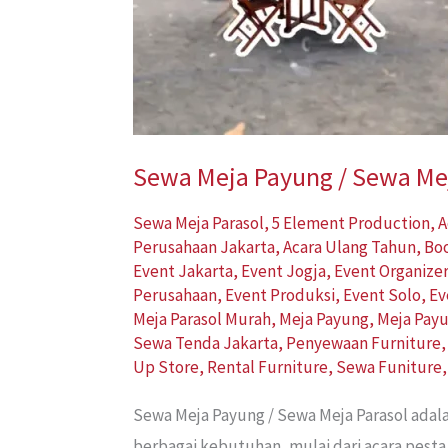
Sewa Meja Payung / Sewa Mej
Sewa Meja Parasol
,
5 Element Production
,
A
Perusahaan Jakarta
,
Acara Ulang Tahun
,
Bo
Event Jakarta
,
Event Jogja
,
Event Organize
Perusahaan
,
Event Produksi
,
Event Solo
,
Ev
Meja Parasol Murah
,
Meja Payung
,
Meja Pay
Sewa Tenda Jakarta
,
Penyewaan Furniture
Up Store
,
Rental Furniture
,
Sewa Funiture
Sewa Meja Payung / Sewa Meja Parasol adal
berbagai kebutuhan, mulai dari acara pesta