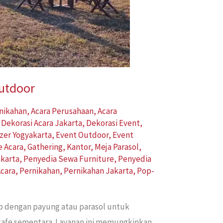
Outdoor
rnikahan
,
Acara Perusahaan
,
Acara
,
Dekorasi Acara Jakarta
,
Dekorasi Event
,
zer Yogyakarta
,
Event Outdoor
,
Event
e Acara
,
Gathering
,
Kantor
,
Meja Parasol
,
karta
,
Penyedia Sewa Furniture
,
Penyedia
cara
,
Pernikahan
,
Pernikahan Jakarta
,
Pop-
ap dengan payung atau parasol untuk
 kafe sementara. Layanan ini memungkinkan