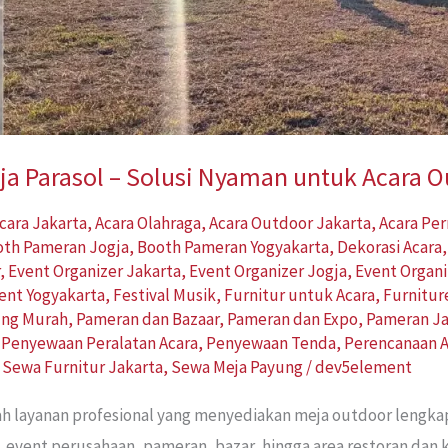
a Parasol – Solusi Nyaman untuk Acara 
cara Jakarta
,
Acara Olahraga
,
Acara Outdoor Jakarta
,
Acara Pe
oth Pameran Jogja
,
Booth Pameran Yogyakarta
,
Dekorasi Acara
r
,
Event Organizer Jakarta
,
Event Organizer Jogja
,
Event Organi
ent Yogyakarta
,
Festival Musik
,
Furnitur untuk Acara
,
Furnitur
ung Murah
,
Pameran dan Bazaar
,
Pameran dan Expo
,
Pameran Ja
,
Penyewaan Peralatan Acara
,
Penyewaan Tenda
,
Perencanaan A
,
Sewa Furnitur Jakarta
,
Sewa Meja Payung
/
dev5element
ah layanan profesional yang menyediakan meja outdoor lengk
, event perusahaan, pameran, bazar, hingga area restoran dan