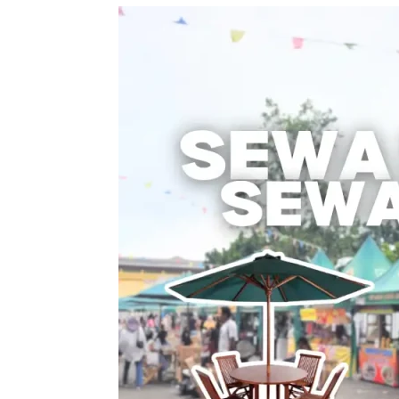
Sewa
Meja
Payung
/
Sewa
Meja
Parasol
–
Solusi
Nyaman
untuk
Acara
Outdoor