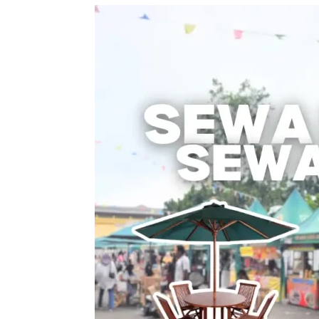
Sewa
Meja
Payung
/
Sewa
Meja
Parasol
–
Solusi
Nyaman
untuk
Acara
Outdoor