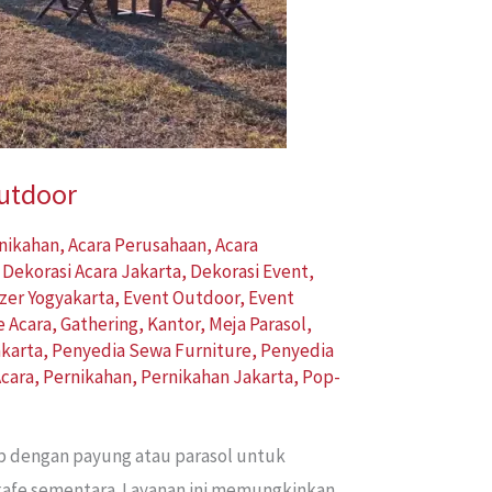
Outdoor
rnikahan
,
Acara Perusahaan
,
Acara
,
Dekorasi Acara Jakarta
,
Dekorasi Event
,
zer Yogyakarta
,
Event Outdoor
,
Event
e Acara
,
Gathering
,
Kantor
,
Meja Parasol
,
karta
,
Penyedia Sewa Furniture
,
Penyedia
cara
,
Pernikahan
,
Pernikahan Jakarta
,
Pop-
ap dengan payung atau parasol untuk
 kafe sementara. Layanan ini memungkinkan