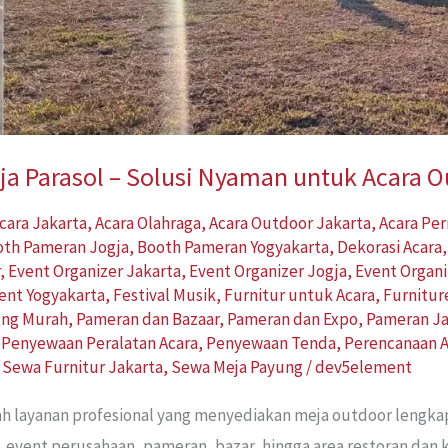
a Parasol – Solusi Nyaman untuk Acara 
cara Jakarta
,
Acara Olahraga
,
Acara Outdoor Jakarta
,
Acara Pe
oth Pameran Jogja
,
Booth Pameran Yogyakarta
,
Dekorasi Acara
r
,
Event Organizer Jakarta
,
Event Organizer Jogja
,
Event Organi
ent Yogyakarta
,
Festival Musik
,
Furnitur untuk Acara
,
Furnitur
ung Murah
,
Pameran dan Bazaar
,
Pameran dan Expo
,
Pameran Ja
,
Penyewaan Peralatan Acara
,
Penyewaan Tenda
,
Perencanaan A
,
Sewa Furnitur Jakarta
,
Sewa Meja Payung
/
dev5element
ah layanan profesional yang menyediakan meja outdoor lengk
, event perusahaan, pameran, bazar, hingga area restoran dan