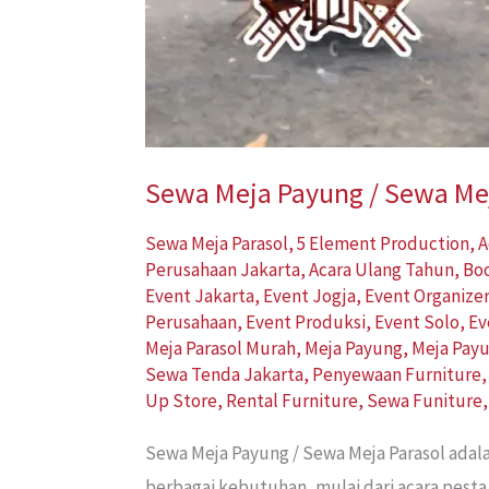
Sewa Meja Payung / Sewa Mej
Sewa Meja Parasol
,
5 Element Production
,
A
Perusahaan Jakarta
,
Acara Ulang Tahun
,
Bo
Event Jakarta
,
Event Jogja
,
Event Organize
Perusahaan
,
Event Produksi
,
Event Solo
,
Ev
Meja Parasol Murah
,
Meja Payung
,
Meja Pay
Sewa Tenda Jakarta
,
Penyewaan Furniture
Up Store
,
Rental Furniture
,
Sewa Funiture
Sewa Meja Payung / Sewa Meja Parasol adal
berbagai kebutuhan, mulai dari acara pesta