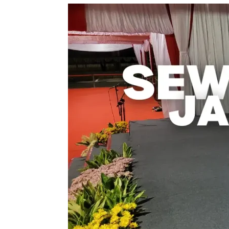
Sewa
Karpet
dan
Jasa
Pasang
–
Solusi
Praktis
untuk
Acara
Penting
Anda