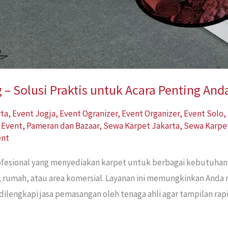
– Solusi Praktis untuk Acara Penting And
rta
,
Event Jogja
,
Event Ogranizer
,
Event Organizer
,
Event Solo
,
 Event
,
Pameran dan Bazaar
,
Sewa Karpet Jakarta
,
Sewa Karpe
ent
rofesional yang menyediakan karpet untuk berbagai kebutuha
, rumah, atau area komersial. Layanan ini memungkinkan Anda
dilengkapi jasa pemasangan oleh tenaga ahli agar tampilan ra