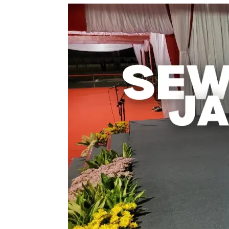
Sewa
Karpet
dan
Jasa
Pasang
–
Solusi
Praktis
untuk
Acara
Penting
Anda