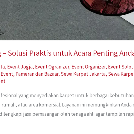
– Solusi Praktis untuk Acara Penting And
rta
,
Event Jogja
,
Event Ogranizer
,
Event Organizer
,
Event Solo
,
 Event
,
Pameran dan Bazaar
,
Sewa Karpet Jakarta
,
Sewa Karpe
ent
rofesional yang menyediakan karpet untuk berbagai kebutuha
, rumah, atau area komersial. Layanan ini memungkinkan Anda
dilengkapi jasa pemasangan oleh tenaga ahli agar tampilan ra