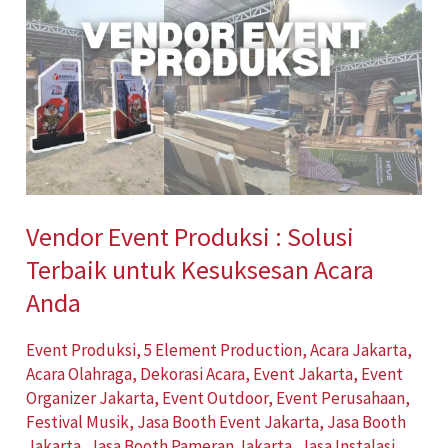
Event
Produksi
:
Solusi
Terbaik
untuk
Kesuksesan
Vendor Event Produksi : Solusi
Acara
Terbaik untuk Kesuksesan Acara
Anda
Anda
Event Produksi
,
5 Element Production
,
Acara Jakarta
,
Acara Olahraga
,
Dekorasi Acara
,
Event Jakarta
,
Event
Organizer Jakarta
,
Event Outdoor
,
Event Perusahaan
,
Festival Musik
,
Jasa Booth Event Jakarta
,
Jasa Booth
Jakarta
,
Jasa Booth Pameran Jakarta
,
Jasa Instalasi