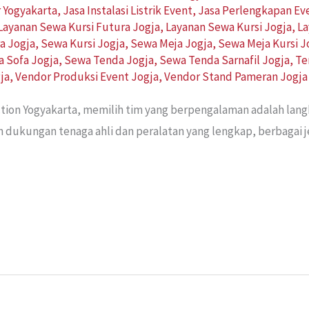
r Yogyakarta
,
Jasa Instalasi Listrik Event
,
Jasa Perlengkapan Ev
Layanan Sewa Kursi Futura Jogja
,
Layanan Sewa Kursi Jogja
,
La
a Jogja
,
Sewa Kursi Jogja
,
Sewa Meja Jogja
,
Sewa Meja Kursi J
 Sofa Jogja
,
Sewa Tenda Jogja
,
Sewa Tenda Sarnafil Jogja
,
Te
ja
,
Vendor Produksi Event Jogja
,
Vendor Stand Pameran Jogja
ction Yogyakarta, memilih tim yang berpengalaman adalah lan
n dukungan tenaga ahli dan peralatan yang lengkap, berbagai j