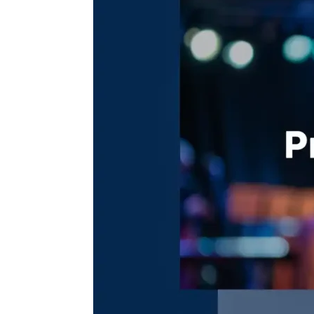
Solusi
Profesional
untuk
Kesuksesan
Acara
Anda