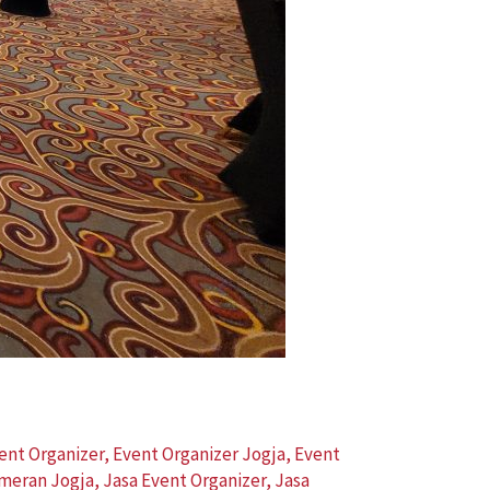
ent Organizer
,
Event Organizer Jogja
,
Event
ameran Jogja
,
Jasa Event Organizer
,
Jasa