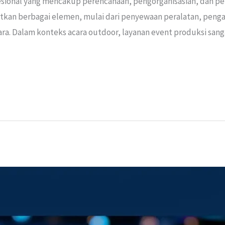
esional yang mencakup perencanaan, pengorganisasian, dan p
ibatkan berbagai elemen, mulai dari penyewaan peralatan, peng
ra. Dalam konteks acara outdoor, layanan event produksi sa