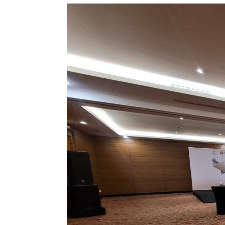
Jasa
Event
Production
Yogyakarta
Profesional
untuk
Berbagai
Acara