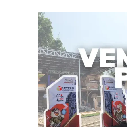
Vendor
Event
Produksi
:
Solusi
Terbaik
untuk
Kesuksesan
Acara
Anda