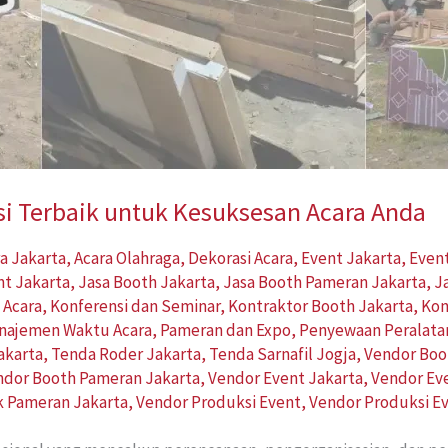
si Terbaik untuk Kesuksesan Acara Anda
a Jakarta
,
Acara Olahraga
,
Dekorasi Acara
,
Event Jakarta
,
Event
nt Jakarta
,
Jasa Booth Jakarta
,
Jasa Booth Pameran Jakarta
,
J
 Acara
,
Konferensi dan Seminar
,
Kontraktor Booth Jakarta
,
Kon
najemen Waktu Acara
,
Pameran dan Expo
,
Penyewaan Peralata
akarta
,
Tenda Roder Jakarta
,
Tenda Sarnafil Jogja
,
Vendor Boo
ndor Booth Pameran Jakarta
,
Vendor Event Jakarta
,
Vendor Ev
ik Pameran Jakarta
,
Vendor Produksi Event
,
Vendor Produksi E