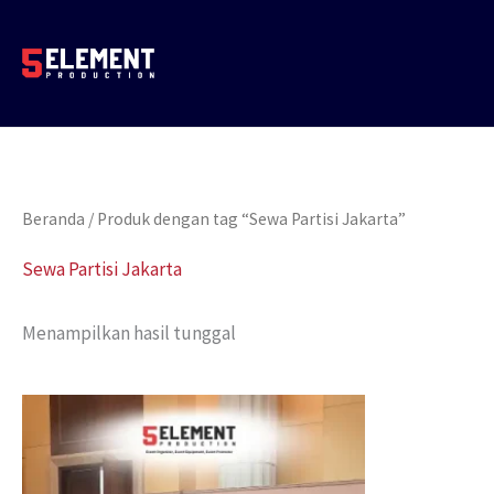
Lewati
ke
konten
Beranda
/ Produk dengan tag “Sewa Partisi Jakarta”
Sewa Partisi Jakarta
Menampilkan hasil tunggal