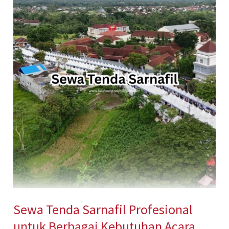
Tenda
Sarnafil
Profesional
untuk
Berbagai
Kebutuhan
Acara
Sewa Tenda Sarnafil Profesional
untuk Berbagai Kebutuhan Acara