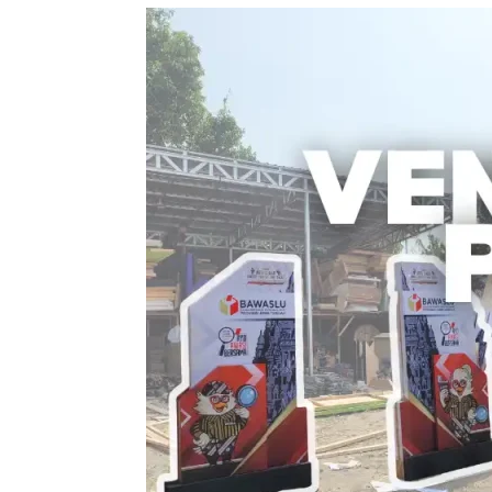
Vendor
Event
Produksi
:
Solusi
Terbaik
untuk
Kesuksesan
Acara
Anda