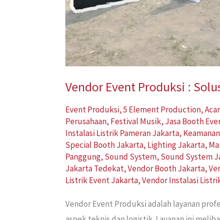
Vendor Event Produksi : Solu
Event Produksi
,
5 Element Production
,
Acar
Perusahaan
,
Festival Musik
,
Jasa Booth Eve
Instalasi Listrik Pameran Jakarta
,
Keamanan
Special Booth Jakarta
,
Lighting Jakarta
,
Ma
Panggung
,
Sound System
,
Sound System J
Jakarta Tedekat
,
Vendor Booth Jakarta
,
Ve
Listrik Event Jakarta
,
Vendor Instalasi Listr
Vendor Event Produksi adalah layanan prof
aspek teknis dan logistik. Layanan ini mel