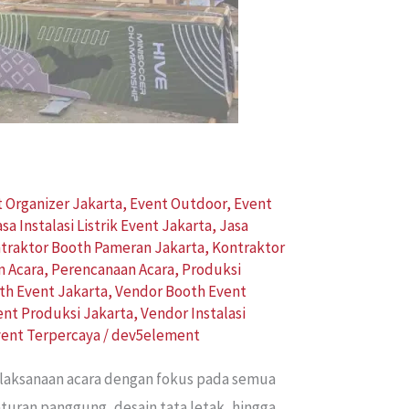
 Organizer Jakarta
,
Event Outdoor
,
Event
asa Instalasi Listrik Event Jakarta
,
Jasa
traktor Booth Pameran Jakarta
,
Kontraktor
n Acara
,
Perencanaan Acara
,
Produksi
th Event Jakarta
,
Vendor Booth Event
ent Produksi Jakarta
,
Vendor Instalasi
vent Terpercaya
/
dev5element
elaksanaan acara dengan fokus pada semua
aturan panggung, desain tata letak, hingga