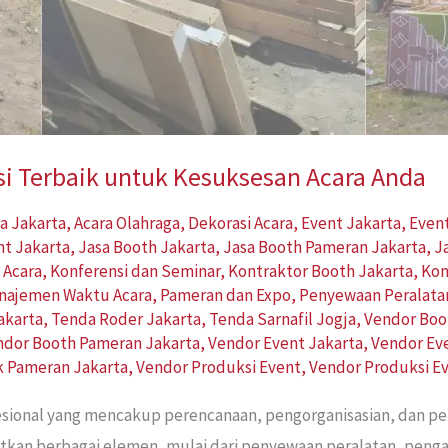
si Terbaik untuk Kesuksesan Acara Anda
a Jakarta
,
Acara Olahraga
,
Dekorasi Acara
,
Event Jakarta
,
Event
nt Jakarta
,
Jasa Booth Jakarta
,
Jasa Booth Pameran Jakarta
,
J
 Acara
,
Konferensi dan Seminar
,
Kontraktor Booth Jakarta
,
Kon
najemen Waktu Acara
,
Pameran dan Expo
,
Penyewaan Peralata
akarta
,
Tenda Roder Jakarta
,
Tenda Sarnafil Jogja
,
Vendor Boo
ndor Booth Pameran Jakarta
,
Vendor Event Jakarta
,
Vendor Ev
ik Pameran Jakarta
,
Vendor Produksi Event
,
Vendor Produksi E
esional yang mencakup perencanaan, pengorganisasian, dan p
ibatkan berbagai elemen, mulai dari penyewaan peralatan, peng