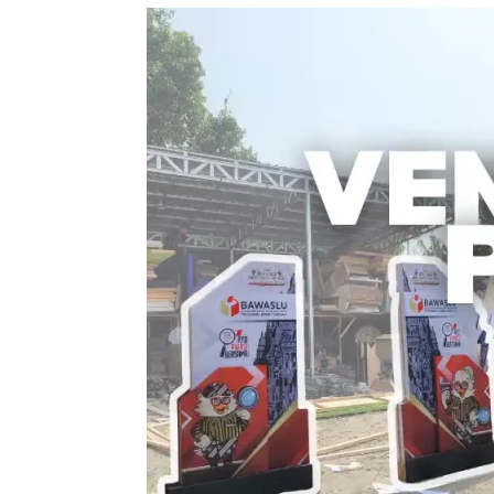
Vendor
Event
Produksi
:
Solusi
Terbaik
untuk
Kesuksesan
Acara
Anda