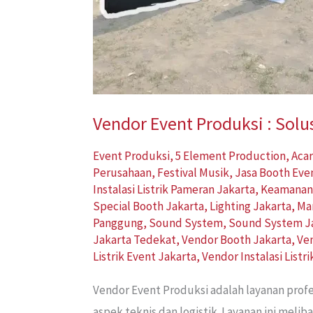
Vendor Event Produksi : Solu
Event Produksi
,
5 Element Production
,
Acar
Perusahaan
,
Festival Musik
,
Jasa Booth Eve
Instalasi Listrik Pameran Jakarta
,
Keamanan
Special Booth Jakarta
,
Lighting Jakarta
,
Ma
Panggung
,
Sound System
,
Sound System J
Jakarta Tedekat
,
Vendor Booth Jakarta
,
Ve
Listrik Event Jakarta
,
Vendor Instalasi Listr
Vendor Event Produksi adalah layanan prof
aspek teknis dan logistik. Layanan ini mel