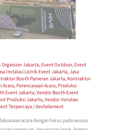
 Organizer Jakarta
,
Event Outdoor
,
Event
asa Instalasi Listrik Event Jakarta
,
Jasa
traktor Booth Pameran Jakarta
,
Kontraktor
n Acara
,
Perencanaan Acara
,
Produksi
th Event Jakarta
,
Vendor Booth Event
ent Produksi Jakarta
,
Vendor Instalasi
vent Terpercaya
/
dev5element
elaksanaan acara dengan fokus pada semua
aturan panggung, desain tata letak, hingga