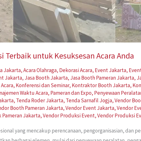
si Terbaik untuk Kesuksesan Acara Anda
a Jakarta
,
Acara Olahraga
,
Dekorasi Acara
,
Event Jakarta
,
Event
nt Jakarta
,
Jasa Booth Jakarta
,
Jasa Booth Pameran Jakarta
,
J
 Acara
,
Konferensi dan Seminar
,
Kontraktor Booth Jakarta
,
Kon
najemen Waktu Acara
,
Pameran dan Expo
,
Penyewaan Peralata
akarta
,
Tenda Roder Jakarta
,
Tenda Sarnafil Jogja
,
Vendor Boo
ndor Booth Pameran Jakarta
,
Vendor Event Jakarta
,
Vendor Ev
ik Pameran Jakarta
,
Vendor Produksi Event
,
Vendor Produksi E
esional yang mencakup perencanaan, pengorganisasian, dan p
ibatkan berbagai elemen, mulai dari penyewaan peralatan, peng