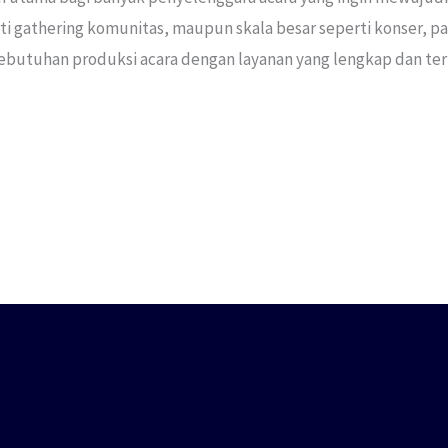
erti gathering komunitas, maupun skala besar seperti konser,
kebutuhan produksi acara dengan layanan yang lengkap dan ter