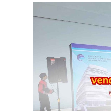
Vendor
Produksi
Event
Jogja:
Solusi
Lengkap
untuk
Sukseknya
Event
Anda