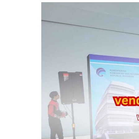
Vendor
Produksi
Event
Jogja:
Solusi
Lengkap
untuk
Sukseknya
Event
Anda