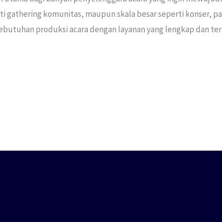
erti gathering komunitas, maupun skala besar seperti konser,
kebutuhan produksi acara dengan layanan yang lengkap dan ter