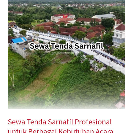
Tenda
Sarnafil
Profesional
untuk
Berbagai
Kebutuhan
Acara
Sewa Tenda Sarnafil Profesional
untuk Berbagai Kebutuhan Acara