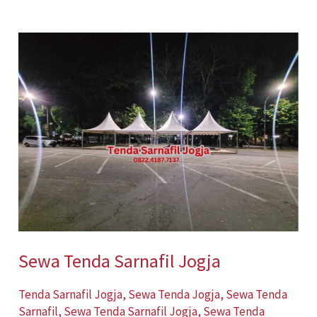
Sewa
Tenda
Sarnafil
Jogja
Sewa Tenda Sarnafil Jogja
Tenda Sarnafil Jogja
,
Sewa Tenda Jogja
,
Sewa Tenda
Sarnafil
,
Sewa Tenda Sarnafil Jogja
,
Sewa Tenda