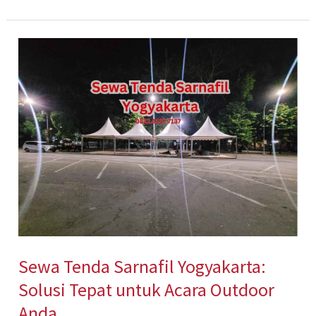
Sewa
Tenda
Sarnafil
Yogyakarta:
Solusi
Tepat
untuk
Acara
Outdoor
Anda
Sewa Tenda Sarnafil Yogyakarta:
Solusi Tepat untuk Acara Outdoor
Anda