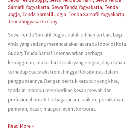
Sewa Tenda Jogja
,
Sewa Tenda Sarnafil
,
Sewa Tenda
Sarnafil Yogyakarta
,
Sewa Tenda Yogyakarta
,
Tenda
Jogja
,
Tenda Sarnafil Jogja
,
Tenda Sarnafil Yogyakarta
,
Tenda Yogyakarta
/
boy
Sewa Tenda Sarnafil Jogja adalah pilihan terbaik bagi
Anda yang sedang merencanakan acara outdoor di Kota
Gudeg. Tenda Sarnafil menawarkan berbagai
keunggulan, mulai dari desain yang elegan, daya tahan
terhadap cuaca ekstrem, hingga fleksibilitas dalam
penggunaannya. Dengan bentuk kerucut yang khas,
tenda ini mampu memberikan kesan mewah dan
profesional untuk berbagai acara, baik itu pernikahan,
pameran, bazar, maupun event korporat.
Read More »