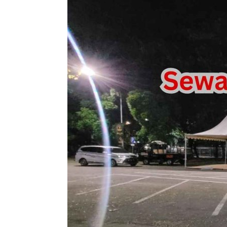
Jogja:
Layanan
Terbaik
dan
Terpercaya