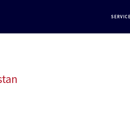
SERVIC
stan