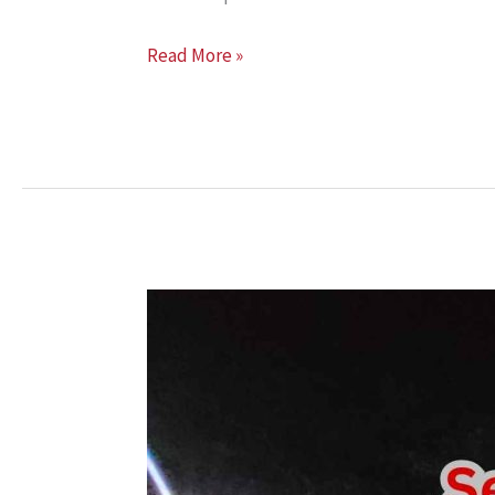
Read More »
Sewa
Tenda
Sarnafil
Yogyakarta:
Solusi
Tepat