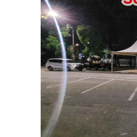
untuk
Acara
Outdoor
Anda