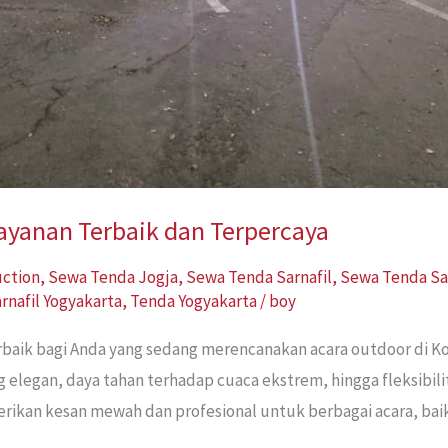
Layanan Terbaik dan Terpercaya
uction
,
Sewa Tenda Jogja
,
Sewa Tenda Sarnafil
,
Sewa Tenda Sar
rnafil Yogyakarta
,
Tenda Yogyakarta
/
boy
terbaik bagi Anda yang sedang merencanakan acara outdoor di 
ng elegan, daya tahan terhadap cuaca ekstrem, hingga fleksib
ikan kesan mewah dan profesional untuk berbagai acara, bai