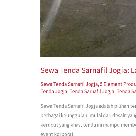
Sewa Tenda Sarnafil Jogja: 
Sewa Tenda Sarnafil Jogja
,
5 Element Prod
Tenda Jogja
,
Tenda Sarnafil Jogja
,
Tenda Sa
Sewa Tenda Sarnafil Jogja adalah pilihan 
berbagai keunggulan, mulai dari desain ya
kerucut yang khas, tenda ini mampu member
event korporat.