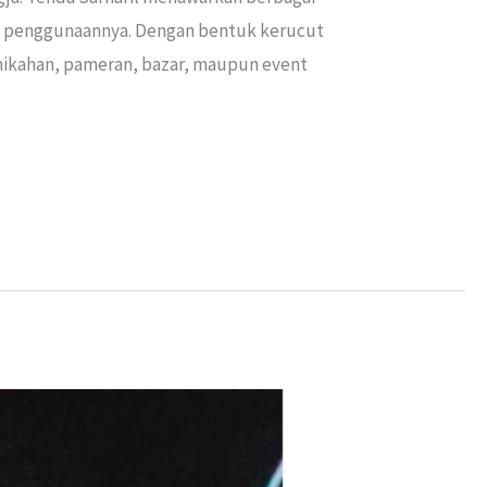
lam penggunaannya. Dengan bentuk kerucut
rnikahan, pameran, bazar, maupun event