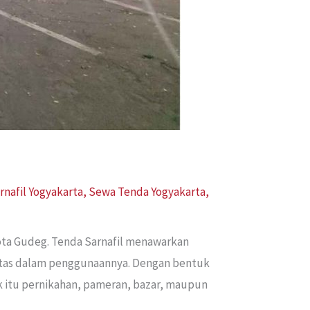
nafil Yogyakarta
,
Sewa Tenda Yogyakarta
,
Kota Gudeg. Tenda Sarnafil menawarkan
ilitas dalam penggunaannya. Dengan bentuk
k itu pernikahan, pameran, bazar, maupun