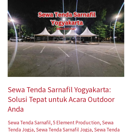
Tenda
Sarnafil
Yogyakarta:
Solusi
Tepat
untuk
Acara
Outdoor
Anda
Sewa Tenda Sarnafil Yogyakarta:
Solusi Tepat untuk Acara Outdoor
Anda
Sewa Tenda Sarnafil
,
5 Element Production
,
Sewa
Tenda Jogja
,
Sewa Tenda Sarnafil Jogja
,
Sewa Tenda