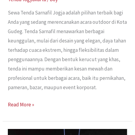
Sewa Tenda Sarnafil Jogja adalah pilihan terbaik bagi
Anda yang sedang merencanakan acara outdoor di Kota
Gudeg. Tenda Sarnafil menawarkan berbagai
keunggulan, mulai dari desain yang elegan, daya tahan
terhadap cuaca ekstrem, hingga fleksibilitas dalam
penggunaannya. Dengan bentuk kerucut yang khas,
tenda ini mampu memberikan kesan mewah dan
profesional untuk berbagai acara, baik itu pernikahan,
pameran, bazar, maupun event korporat.
Read More »
Sewa