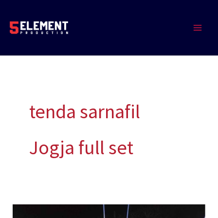
Lewati
MAIN
ke
MEN
konten
tenda sarnafil
Jogja full set
Sewa