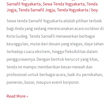
Sarnafil Yogyakarta
,
Sewa Tenda Yogyakarta
,
Tenda
Jogja
,
Tenda Sarnafil Jogja
,
Tenda Yogyakarta
/
boy
Sewa tenda Sarnafil Yogyakarta adalah pilihan terbaik
bagi Anda yang sedang merencanakan acara outdoor di
Kota Gudeg. Tenda Sarnafil menawarkan berbagai
keunggulan, mulai dari desain yang elegan, daya tahan
terhadap cuaca ekstrem, hingga fleksibilitas dalam
penggunaannya. Dengan bentuk kerucut yang khas,
tenda ini mampu memberikan kesan mewah dan
profesional untuk berbagai acara, baik itu pernikahan,
pameran, bazar, maupun event korporat.
Read More »