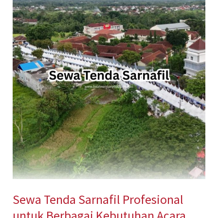
Tenda
Sarnafil
Profesional
untuk
Berbagai
Kebutuhan
Acara
Sewa Tenda Sarnafil Profesional
untuk Berbagai Kebutuhan Acara